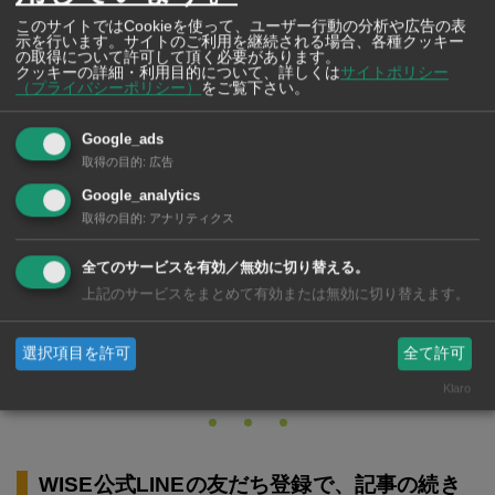
このサイトではCookieを使って、ユーザー行動の分析や広告の表
示を行います。サイトのご利用を継続される場合、各種クッキー
の取得について許可して頂く必要があります。
クッキーの詳細・利用目的について、詳しくは
サイトポリシー
（プライバシーポリシー）
をご覧下さい。
通っている学校や塾などに本帰国の旨を伝える
Google_ads
本帰国が決定して帰国日も決まったら、まずは子どもの
取得の目的
:
広告
通っている学校や担任の先生へ報告しましょう。その
Google_analytics
取得の目的
:
アナリティクス
後、退学関係の書類を学校へ提出し、学費の返金対応な
どを行います。塾や習い事に通っている場合も同じく終
全てのサービスを有効／無効に切り替える。
上記のサービスをまとめて有効または無効に切り替えます。
了の手続きが必要です。
選択項目を許可
全て許可
Klaro
WISE公式LINEの友だち登録で、記事の続き