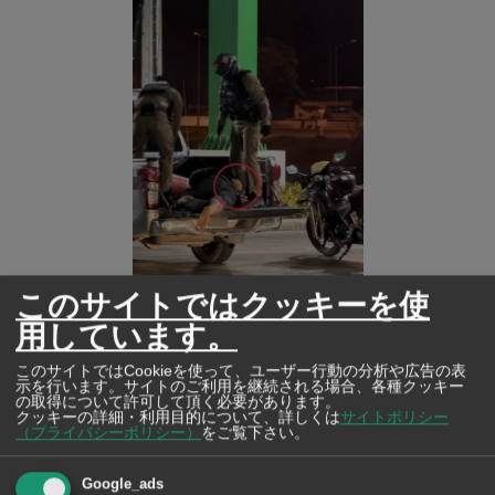
このサイトではクッキーを使
用しています。
©警察ラジオ（FM91）
このサイトではCookieを使って、ユーザー行動の分析や広告の表
示を行います。サイトのご利用を継続される場合、各種クッキー
の取得について許可して頂く必要があります。
中部アユタヤ県のガソリンスタンドで3月1日午前3時頃、
クッキーの詳細・利用目的について、詳しくは
サイトポリシー
（プライバシーポリシー）
をご覧下さい。
脳卒中を発症した男性が警察に酔っぱらいと勘違いさ
れ、警察署へ連行される事案が発生した。
Google_ads