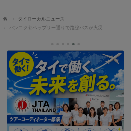
ホーム
タイローカルニュース
バンコク都ペッブリー通りで路線バスが火災
1