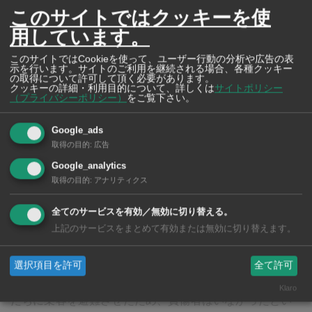
このサイトではクッキーを使
用しています。
このサイトではCookieを使って、ユーザー行動の分析や広告の表
示を行います。サイトのご利用を継続される場合、各種クッキー
の取得について許可して頂く必要があります。
クッキーの詳細・利用目的について、詳しくは
サイトポリシー
（プライバシーポリシー）
をご覧下さい。
クラシック・ハナ（フルールクラシック）
Google_ads
大地の恵みたっぷりの“トロピカルギフト”を 南
取得の目的
:
広告
国・タイから新鮮なまま日本へお届け
Google_analytics
取得の目的
:
アナリティクス
洋ラン、冷凍フルーツは一年中贈れます>>>
全てのサービスを有効／無効に切り替える。
上記のサービスをまとめて有効または無効に切り替えます。
バンコク大量輸送公社（BMTA）の発表によると、火災が
選択項目を許可
全て許可
発生したのはエアコン付き140号線のバスで、運転手がた
Klaro
だちに乗客を避難させたため、負傷者はいなかったとい