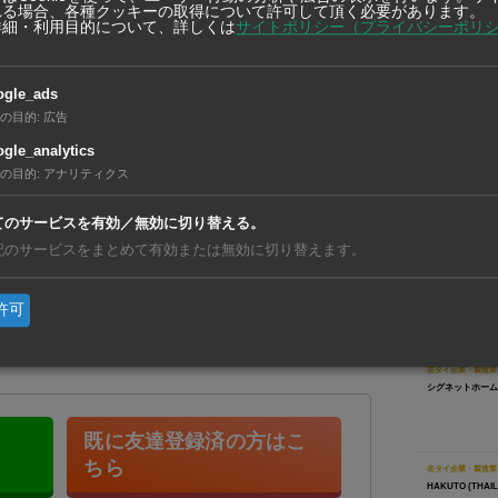
れる場合、各種クッキーの取得について許可して頂く必要があります。
役に立つ商品を世界中に広めてい…
詳細・利用目的について、詳しくは
サイトポリシー（プライバシーポリ
ogle_ads
【タイ】7
の目的
:
広告
んでいるミャンマー人労働者だった。男性の友
利」が初
gle_analytics
で友人と飲酒していたとのこと。翌朝になって
【ベトナ
の目的
:
アナリティクス
動、現地
とを知ったという。（4月19日＝マティショ
【タイ】
てのサービスを有効／無効に切り替える。
リと合弁
記のサービスをまとめて有効または無効に切り替えます。
友だち登録で、記事の続きをご覧になれま
許可
在タイ企
在タイ企業・製造業
シグネットホーム
既に友達登録済の方はこ
ちら
在タイ企業・製造業
HAKUTO (THAILA