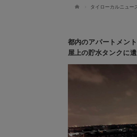
ホーム
タイローカルニュー
都内のアパートメン
屋上の貯水タンクに遺
110Financial
帰国後、後悔しないために
タイにいるうちにできることってなんだろ
海外居住ステータスを活かした資産運用と
ILAND)CO.,LTD
LAND)CO.,LTDの「ツアーコーディネーター」