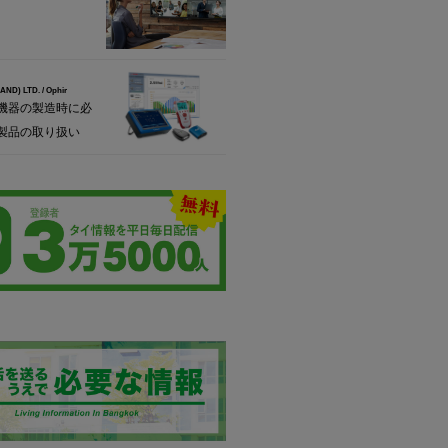
ND) LTD. / Ophir
機器の製造時に必
製品の取り扱い