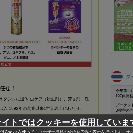
タ
任せ！
今年前半
197件
水タンクに遺体 虫ケア（殺虫剤）、芳香剤、洗
プーケット
入 1892年の創業以来1世紀以上にわたり、
B被害の
するため真摯に向き合い、高品質な商品を提供し
保護区職
サイトではクッキーを使用していま
カケン野
な成長を遂げてきた「アース製薬」。その社名で
はCookieを使って、ユーザー行動の分析や広告の表示を行います。サ