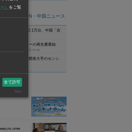
シー）
をご覧
亜州ASEAN・中国ニュース
月のEV新車登録2.1万台、中国「吉
首位
(8月7日 09:21)
ム】UCCがコーヒーの再生農業始
調達先と提携
(8月7日 09:20)
野村不動産、住宅開発大手のセンシ
設立
(8月7日 09:20)
全て許可
業情報
Klaro
ND) LTD. / DTEN