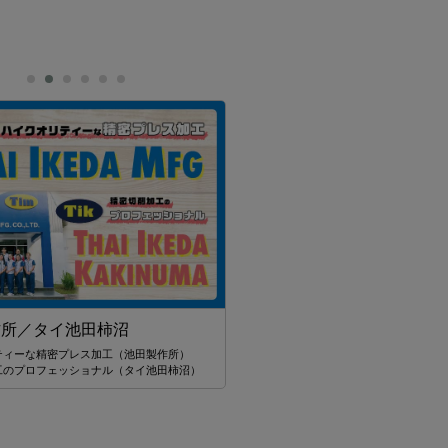
スターツ タイランド
世界21ヶ国34拠点 海外不動産のリーディ
作所／タイ池田柿沼
ニー スターツ
ティーな精密プレス加工（池田製作所）
工のプロフェッショナル（タイ池田柿沼）