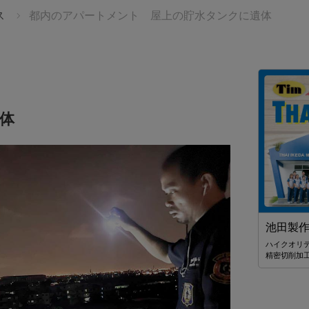
ス
都内のアパートメント 屋上の貯水タンクに遺体
ト
体
St. Andrews International School
池田製
う？
Sukhumvit 107
は？
ハイクオリ
将来的なリーダーを目指せるような
精密切削加
創造力あふれる人間を育てていきたい