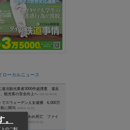
イローカルニュース
に違法観光業者3000件超捜査 違反
摘発、観光客の安全向上へ
(8月7日 09:04)
でスウェーデン人女逮捕 6,000万
詐欺に関与
(8月6日 16:22)
員が野生トラに襲われ死亡 ファイ
す。
生生物保護区で
(8月6日 09:22)
イトのご利