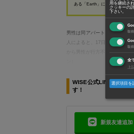
用を継続さ
ある「Earth」には、人々の
クッキーの
下さい。
Go
取得
男性は同アパートメントに住
Goo
人によると、17日の夜に屋上
取得
から男性が行方不明になったこ
全
ン）
上
WISE公式LINEの
選択項目を
す！
新規友達追加