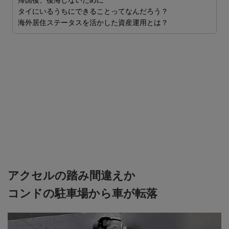
ス
帰国後、後悔しないために
タイにいるうちにできることってなんだろう？
ロ
海外居住ステータスを活かした資産運用とは？
し
安
アクセルの踏み間違えか
コンドの駐車場から車が転落