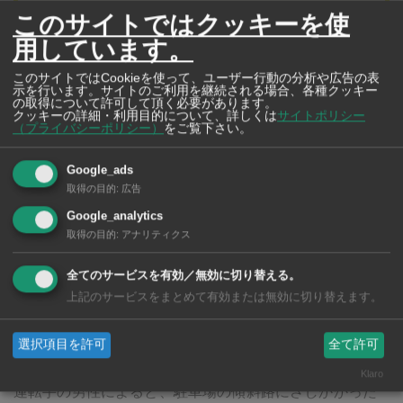
このサイトではクッキーを使
用しています。
このサイトではCookieを使って、ユーザー行動の分析や広告の表
示を行います。サイトのご利用を継続される場合、各種クッキー
の取得について許可して頂く必要があります。
クッキーの詳細・利用目的について、詳しくは
サイトポリシー
（プライバシーポリシー）
をご覧下さい。
Google_ads
取得の目的
:
広告
シグネットホーム
Google_analytics
新規1年契約で豪華特典プレゼント
取得の目的
:
アナリティクス
2011年創業以来、スクンビットやシーロム、サトーンと
全てのサービスを有効／無効に切り替える。
いった日本人に馴染みが深いエリアを中心に賃貸住宅の
上記のサービスをまとめて有効または無効に切り替えます。
仲介を展開しています。お気軽にご相談ください
選択項目を許可
全て許可
Klaro
運転手の男性によると、駐車場の傾斜路にさしかかった