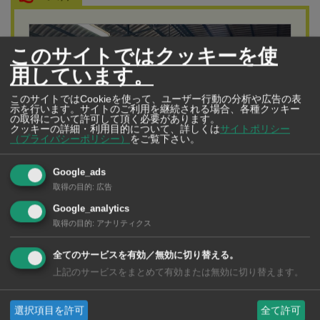
このサイトではクッキーを使
用しています。
このサイトではCookieを使って、ユーザー行動の分析や広告の表
示を行います。サイトのご利用を継続される場合、各種クッキー
の取得について許可して頂く必要があります。
クッキーの詳細・利用目的について、詳しくは
サイトポリシー
（プライバシーポリシー）
をご覧下さい。
Google_ads
取得の目的
:
広告
Google_analytics
取得の目的
:
アナリティクス
Cloud Moving クラウドムービング
慣れないタイでの引越しは 「日本式」引越しサー
全てのサービスを有効／無効に切り替える。
上記のサービスをまとめて有効または無効に切り替えます。
ビスにお任せ
「窓口は日本人」「丁寧なパッキング」「資材を無料で
選択項目を許可
全て許可
貸し出し」「家具クリーンサービス」「靴下を着用」