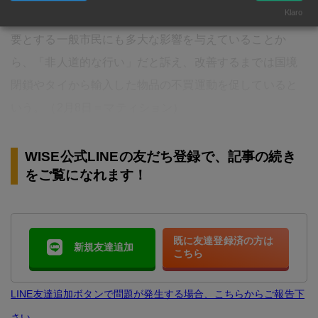
Klaro
を起こしたリーダーによると、タイからの電力提供を必
要とする一般市民にも多大な影響を与えていることか
ら、「非人道的な行い」だと訴え、改善するまでは国境
閉鎖やタイから輸入した物品の不買運動を促していると
いう。（2月8日＝マティション）
WISE公式LINEの友だち登録で、記事の続き
をご覧になれます！
既に友達登録済の方は
新規友達追加
こちら
LINE友達追加ボタンで問題が発生する場合、こちらからご報告下
さい。