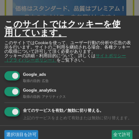
このサイトではクッキーを使
用しています。
このサイトではCookieを使って、ユーザー行動の分析や広告の表
示を行います。サイトのご利用を継続される場合、各種クッキー
の取得について許可して頂く必要があります。
クッキーの詳細・利用目的について、詳しくは
サイトポリシー
（プライバシーポリシー）
をご覧下さい。
宅配クリーニング 白屋
Google_ads
日本品質のクリーニングをリーズナブルに
取得の目的
:
広告
連絡はLINEでOK! 便利で安心な宅配クリーニング
Google_analytics
取得の目的
:
アナリティクス
全てのサービスを有効／無効に切り替える。
開始から3日後の2月8日に、西部ターク県のタイ・ミャン
上記のサービスをまとめて有効または無効に切り替えます。
マー友好橋近く（ミャンマー側ミャワディ）でミャン
選択項目を許可
全て許可
マー人市民30〜40人による平和的デモ集会が勃発。デモ