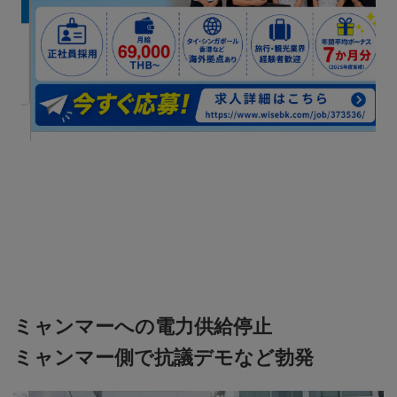
世
JTA(THAILAND)CO.,LTD
JTA(THAILAND)CO.,LTDの「ツアーコーディネーター」を
募集！
ミャンマーへの電力供給停止
ミャンマー側で抗議デモなど勃発