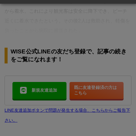
で自身の安全ベルトのロックを解除し落下傘なしで高所
から着水。これにより観光客は安全に降下でき、ビーチ
近くに着水できたという。その後2人は救助され、軽傷を
負ったことから病院に搬送された。
WISE公式LINEの友だち登録で、記事の続き
をご覧になれます！
既に友達登録済の方は
新規友達追加
こちら
LINE友達追加ボタンで問題が発生する場合、こちらからご報告下
さい。