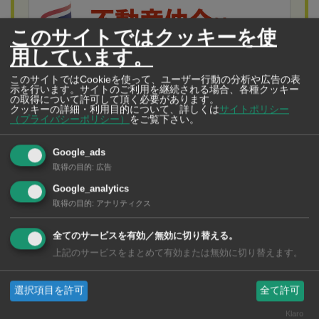
このサイトではクッキーを使
用しています。
このサイトではCookieを使って、ユーザー行動の分析や広告の表
示を行います。サイトのご利用を継続される場合、各種クッキー
の取得について許可して頂く必要があります。
クッキーの詳細・利用目的について、詳しくは
サイトポリシー
（プライバシーポリシー）
をご覧下さい。
Google_ads
OYASHIKI Home’s Bangkok
取得の目的
:
広告
（オヤシキホームズ バンコク）
Google_analytics
シームレスな提案と最新の管理システムでタイの
取得の目的
:
アナリティクス
不動産にまつわるすベてに対応
全てのサービスを有効／無効に切り替える。
上記のサービスをまとめて有効または無効に切り替えます。
当時パラセーリング中で空中には観光客と一緒に飛行し
選択項目を許可
全て許可
ていたガイドが取り残されていた。ガイドは一瞬の判断
Klaro