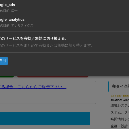
ogle_ads
の目的
:
広告
gle_analytics
の目的
:
アナリティクス
友だち登録で、記事の続きをご覧になれま
【ベトナ
事業を開
てのサービスを有効／無効に切り替える。
【ベトナ
記のサービスをまとめて有効または無効に切り替えます。
動ステー
【フィリ
許可
既に友達登録済の方はこ
イパス道
ちら
在タイ企
生する場合、こちらからご報告下さい。
在タイ企業・製造業
AMANO THAI IN
環境システ
ステム、ク
時間情報シ
企画・設計