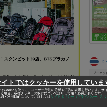
！スクンビット39店、BTSプラカノ
タ
プーケット
、楽器、ベビー用品、チャイルドシートなどなど
B被害の
サイトではクッキーを使用していま
保護区職
カケン野
はCookieを使って、ユーザー行動の分析や広告の表示を行います。サ
れる場合、各種クッキーの取得について許可して頂く必要があります。
クウェー
詳細・利用目的について、詳しくは
サイトポリシー（プライバシーポリ
で34人
タニー県で拘束され、男は深南部のボランティ