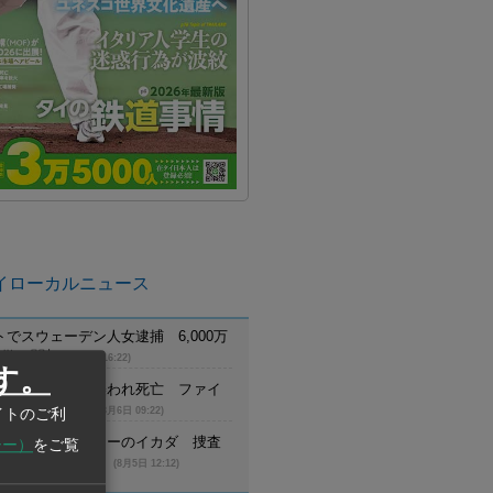
イローカルニュース
でスウェーデン人女逮捕 6,000万
詐欺に関与
(8月6日 16:22)
す。
員が野生トラに襲われ死亡 ファイ
生生物保護区で
(8月6日 09:22)
イトのご利
川で麻薬パーティーのイカダ 捜査
シー）
をご覧
から薬物反応を検出
(8月5日 12:12)