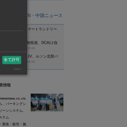
亜州ASEAN・中国ニュース
ム】ニイヌマ、スマートランドリー
始
(8月6日 09:19)
ム】ミスミGが追加投資、DC向け自
ジなど増産
(8月6日 09:18)
ピン】日本工営のJV、ルソン北部バ
全て許可
の設計受注
(8月6日 09:18)
Klaro
業情報
TERNATIONAL CO., LTD.
ム、パーキングシ
リーンシステム、
ステム
・製造・販売・施