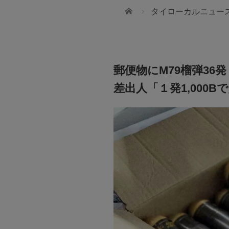
ホーム
タイローカルニュー
郵便物にM79榴弾36発
差出人「１発1,000
JTBタイランド✨2027年の
cial
幻想的なチェンマイで迎えま
しないために
ちにできることってなんだろう？
無数のランタンと華やかな花火が夜空を彩
ータスを活かした資産運用とは？
「コムローイ・カウントダウン2027」🎆 J
では、12月30日発3泊4日入場券付きパッ
ご用意しました。 ✈️航空券＋ホテル＋イベ
送迎付き 🇯🇵安心の日本語ガイドサポート付
28,900バーツ〜