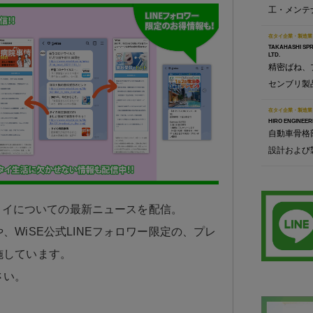
工・メンテ
在タイ企業・製造業
TAKAHASHI SPR
LTD.
精密ばね、
センブリ製
在タイ企業・製造業
HIRO ENGINEERI
自動車骨格
設計および
日タイについての最新ニュースを配信。
、WiSE公式LINEフォロワー限定の、プレ
施しています。
さい。