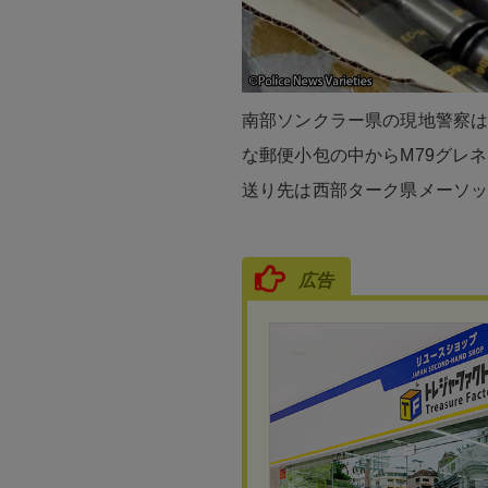
南部ソンクラー県の現地警察は
な郵便小包の中からM79グレネ
送り先は西部ターク県メーソ
広告