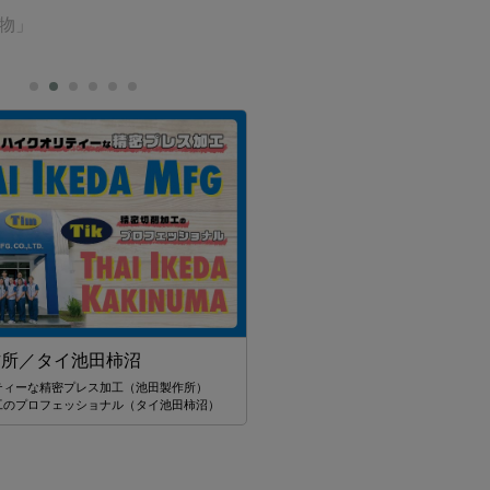
た物」
St. Andrews International Sch
作所／タイ池田柿沼
Sukhumvit 107
ティーな精密プレス加工（池田製作所）
将来的なリーダーを目指せるような
工のプロフェッショナル（タイ池田柿沼）
創造力あふれる人間を育てていきたい