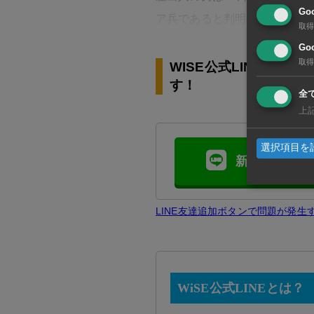
Go
ア兵であると判明。
取得
Goo
取得
WISE公式LINEの
す！
全
上
選択項目を
新規友達追加
LINE友達追加ボタンで問題が発
WiSE公式LINEとは？