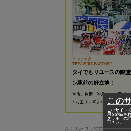
トレファク
TREASURE FACTORY
タイでもリユースの殿堂
ン駅前の好立地！
家電、食器、家具、ゴルフ用品
この
♪ お宝ザクザク>>>
このサイトで
用を継続さ
クッキーの
下さい。
差出人の男は22日に南部パッ