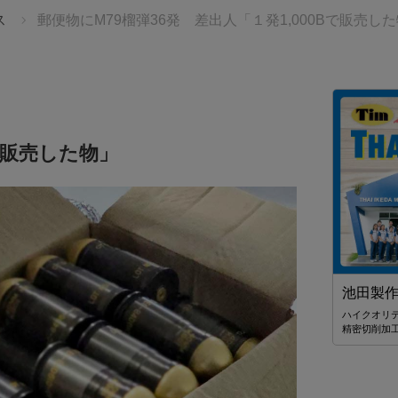
ス
郵便物にM79榴弾36発 差出人「１発1,000Bで販売し
Bで販売した物」
始まりを、
スターツ タイランド
せんか。
世界21ヶ国34拠点 海外不動産のリーディングカンパ
池田製
ニー スターツ
る、感動の
ハイクオリ
TBタイランド
精密切削加
ケージツアーを
ント入場券＋
き 💫