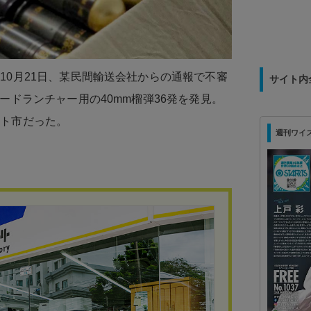
10月21日、某民間輸送会社からの通報で不審
サイト内
ードランチャー用の40mm榴弾36発を発見。
ット市だった。
週刊ワイズ 最