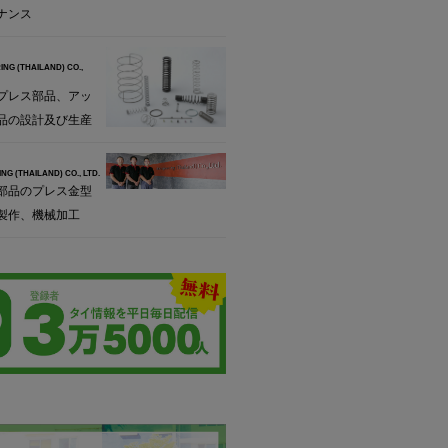
ナンス
ING (THAILAND) CO.,
プレス部品、アッ
品の設計及び生産
NG (THAILAND) CO., LTD.
部品のプレス金型
製作、機械加工