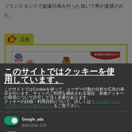
ソリンスタンドで盗撮行為を行った疑いで男が逮捕され
た。
広告
このサイトではクッキーを使
用しています。
このサイトではCookieを使って、ユーザー行動の分析や広告の表
示を行います。サイトのご利用を継続される場合、各種クッキー
の取得について許可して頂く必要があります。
クッキーの詳細・利用目的について、詳しくは
サイトポリシー
（プライバシーポリシー）
をご覧下さい。
EARTH (THAILAND) CO., LTD.
Google_ads
害虫駆除や蚊除けなら！
取得の目的
:
広告