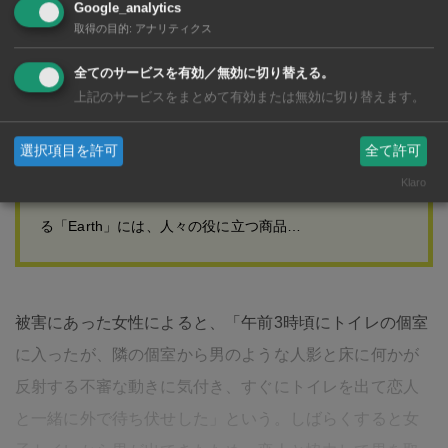
タイでもアース製品にお任せ！
Google_analytics
取得の目的
:
アナリティクス
複数カ所の女子トイレで盗撮犯人は弁護士、盗撮は1000
枚以上 虫ケア（殺虫剤）、芳香剤、洗口剤など日用品の
全てのサービスを有効／無効に切り替える。
製造販売・輸出入 1892年の創業以来1世紀以上にわた
上記のサービスをまとめて有効または無効に切り替えます。
り、人々の健康と快適な生活を実現するため真摯に向き
選択項目を許可
全て許可
合い、高品質な商品を提供し続けることで、社会と共に
Klaro
着実な成長を遂げてきた「アース製薬」。その社名であ
る「Earth」には、人々の役に立つ商品…
被害にあった女性によると、「午前3時頃にトイレの個室
に入ったが、隣の個室から男のような人影と床に何かが
反射する不審な動きに気付き、すぐにトイレを出て恋人
と一緒に外で待ち伏せした」という。しばらくすると女