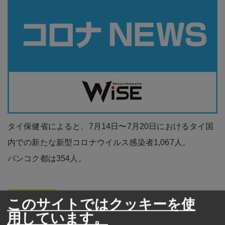
タイ保健省によると、7月14日〜7月20日におけるタイ国
内での新たな新型コロナウイルス感染者1,067人。
バンコク都は354人。
広告
このサイトではクッキーを使
用しています。