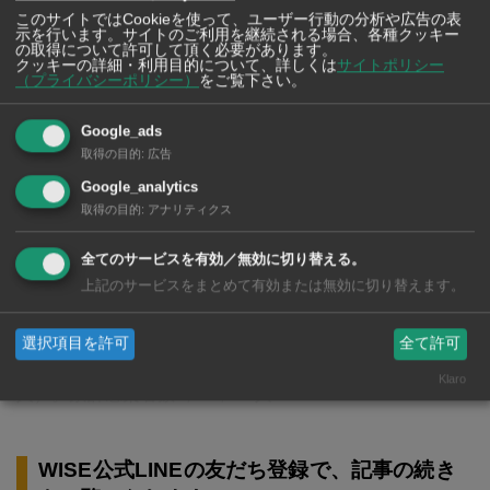
このサイトではCookieを使って、ユーザー行動の分析や広告の表
示を行います。サイトのご利用を継続される場合、各種クッキー
の取得について許可して頂く必要があります。
クッキーの詳細・利用目的について、詳しくは
サイトポリシー
（プライバシーポリシー）
をご覧下さい。
Google_ads
取得の目的
:
広告
Google_analytics
取得の目的
:
アナリティクス
「ことびあクリニック」って、どんなクリニッ
ク？
全てのサービスを有効／無効に切り替える。
上記のサービスをまとめて有効または無効に切り替えます。
選択項目を許可
全て許可
新たに亡くなった人3人（これまでに亡くなった人34,712
Klaro
人）。累計感染者数4,790,805人
WISE公式LINEの友だち登録で、記事の続き