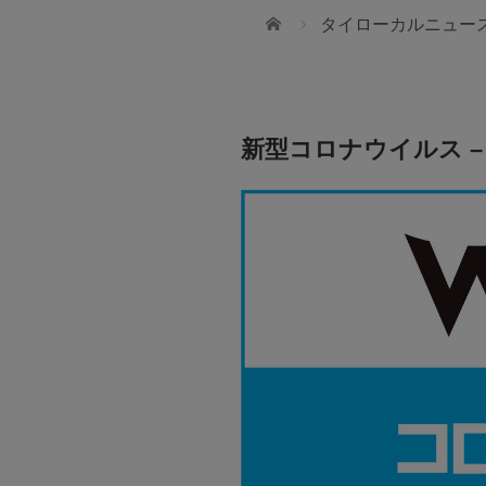
ホーム
タイローカルニュー
新型コロナウイルス – 
JTBタイランド✨2027年の
幻想的なチェンマイで迎えま
ws International School
無数のランタンと華やかな花火が夜空を彩
t 107
「コムローイ・カウントダウン2027」🎆 J
ダーを目指せるような
では、12月30日発3泊4日入場券付きパッ
る人間を育てていきたい
ご用意しました。 ✈️航空券＋ホテル＋イベ
送迎付き 🇯🇵安心の日本語ガイドサポート付
28,900バーツ〜