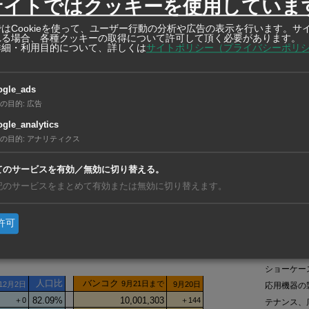
サイトではクッキーを使用していま
はCookieを使って、ユーザー行動の分析や広告の表示を行います。サ
れる場合、各種クッキーの取得について許可して頂く必要があります。
詳細・利用目的について、詳しくは
サイトポリシー（プライバシーポリ
【ベトナ
事業を開
ogle_ads
【ベトナ
の目的
:
広告
動ステー
gle_analytics
【フィリ
の目的
:
アナリティクス
イパス道
てのサービスを有効／無効に切り替える。
記のサービスをまとめて有効または無効に切り替えます。
在タイ企
許可
在タイ企業・製造業
Fukushima Galilei
業務用冷凍
ショーケー
応用機器の
テナンス、