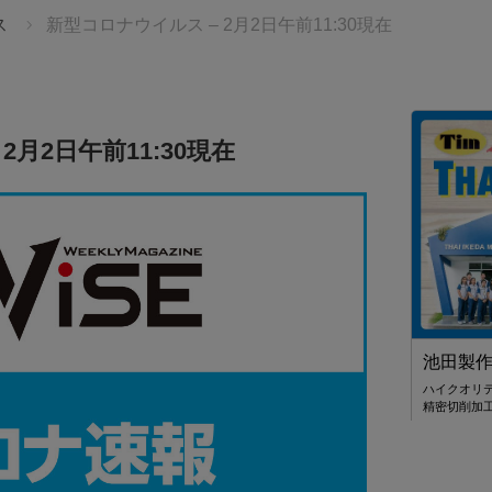
ス
新型コロナウイルス – 2月2日午前11:30現在
2月2日午前11:30現在
始まりを、
スターツ タイランド
せんか。
世界21ヶ国34拠点 海外不動産のリーディングカンパ
池田製
ニー スターツ
る、感動の
ハイクオリ
TBタイランド
精密切削加
ケージツアーを
ント入場券＋
き 💫