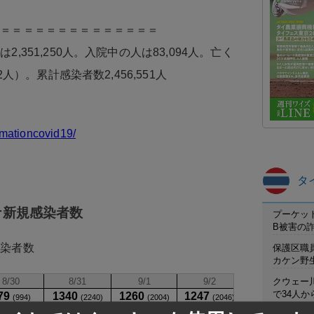
＝＝＝＝＝＝＝＝＝＝＝＝＝＝＝
,351,250人。入院中の人は83,094人。亡く
人）。累計感染者数2,456,551人
rmationcovid19/
タ
ナ新規感染者数
プーケット
B被害の
感染者数
保護区職
カケン野
クウェー
で34人