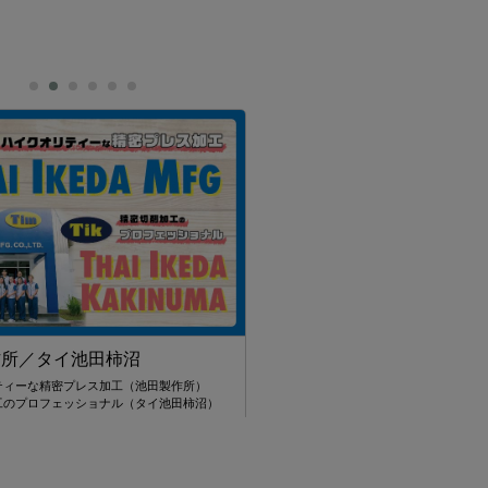
110Financial
帰国後、後悔しないために
作所／タイ池田柿沼
タイにいるうちにできることってなんだろ
海外居住ステータスを活かした資産運用と
ティーな精密プレス加工（池田製作所）
工のプロフェッショナル（タイ池田柿沼）