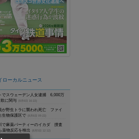
イローカルニュース
でスウェーデン人女逮捕 6,000万
詐欺に関与
(8月6日 16:22)
員が野生トラに襲われ死亡 ファイ
生生物保護区で
(8月6日 09:22)
川で麻薬パーティーのイカダ 捜査
から薬物反応を検出
(8月5日 12:12)