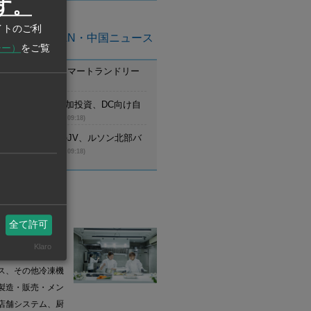
す。
イトのご利
亜州ASEAN・中国ニュース
シー）
をご覧
ム】ニイヌマ、スマートランドリー
始
(8月6日 09:19)
ム】ミスミGが追加投資、DC向け自
ジなど増産
(8月6日 09:18)
ピン】日本工営のJV、ルソン北部バ
の設計受注
(8月6日 09:18)
業情報
全て許可
 (Thailand) Co.,Ltd.
Klaro
冷蔵庫、冷凍冷蔵
ス、その他冷凍機
製造・販売・メン
店舗システム、厨