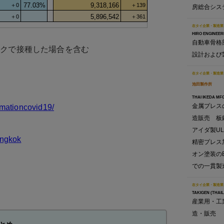
房総合シス
在タイ企業・製造業
HIRO ENGINEERI
自動車骨格
コクで接種した場合を含む
設計および
在タイ企業・製造業
池田製作所
THAI IKEDA MFG.
金属プレス
rmationcovid19/
造販売 板
アイダ製U
angkok
精密プレス
オン塗装の
での一貫製
在タイ企業・製造業
TAKIGEN (THAIL
産業用・工
造・販売