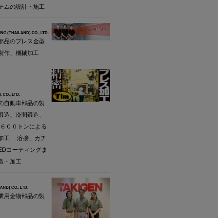
テムの設計・施工
NG (THAILAND) CO., LTD.
部品のプレス金型
製作、機械加工
 CO., LTD.
の自動車部品の製
鍛造、冷間鍛造、
L６００トンによる
加工 溶接、カチ
EDコーティングま
造・加工
AND) CO., LTD.
業用金物部品の製