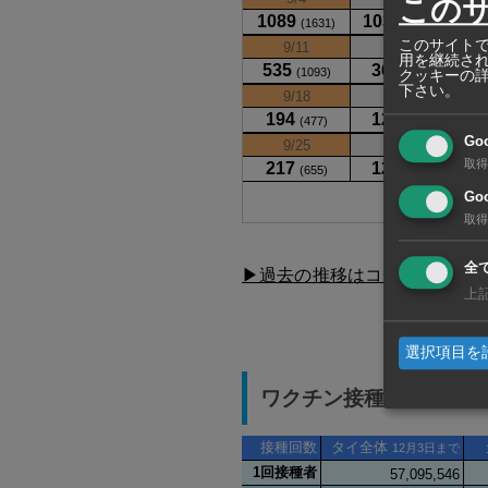
この
このサイトで
用を継続さ
クッキーの
下さい。
Go
取得
Goo
取得
全
▶過去の推移はコチラ
上
選択項目を
ワクチン接種状況