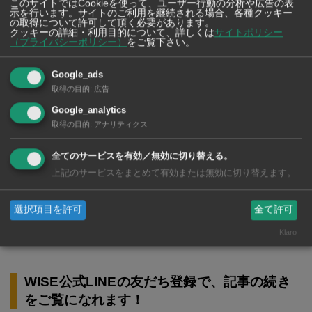
このサイトではCookieを使って、ユーザー行動の分析や広告の表
示を行います。サイトのご利用を継続される場合、各種クッキー
の取得について許可して頂く必要があります。
クッキーの詳細・利用目的について、詳しくは
サイトポリシー
（プライバシーポリシー）
をご覧下さい。
Google_ads
取得の目的
:
広告
Google_analytics
取得の目的
:
アナリティクス
宅配クリーニング 白屋
日本品質のクリーニングをリーズナブルに
全てのサービスを有効／無効に切り替える。
連絡はLINEでOK! 便利で安心な宅配クリーニング
上記のサービスをまとめて有効または無効に切り替えます。
選択項目を許可
全て許可
国内で感染した人2,325人
Klaro
WISE公式LINEの友だち登録で、記事の続き
をご覧になれます！