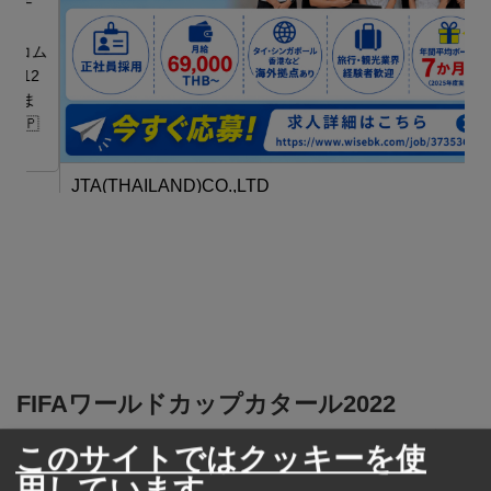
世
ム
2
ま

JTA(THAILAND)CO.,LTD
JTA(THAILAND)CO.,LTDの「ツアーコーディネーター」を
募集！
FIFAワールドカップカタール2022
trueが他チャンネルでの同時放映を承認
このサイトではクッキーを使
用しています。