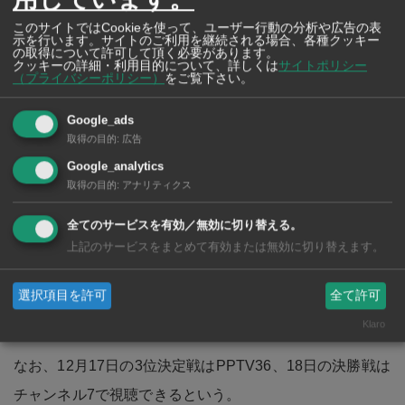
このサイトではCookieを使って、ユーザー行動の分析や広告の表
示を行います。サイトのご利用を継続される場合、各種クッキー
の取得について許可して頂く必要があります。
クッキーの詳細・利用目的について、詳しくは
サイトポリシー
（プライバシーポリシー）
をご覧下さい。
Google_ads
取得の目的
:
広告
Google_analytics
取得の目的
:
アナリティクス
全てのサービスを有効／無効に切り替える。
「FIFAワールドカップ2022」グループステージを含む16
上記のサービスをまとめて有効または無効に切り替えます。
試合の放映権を持つtrueが、他チャンネルでの同時放映を
承認。スポーツ庁によるくじ引きで放映チャンネルの調
選択項目を許可
全て許可
整が行われた。
Klaro
なお、12月17日の3位決定戦はPPTV36、18日の決勝戦は
チャンネル7で視聴できるという。