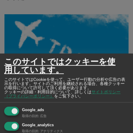
このサイトではクッキーを使
用しています。
このサイトではCookieを使って、ユーザー行動の分析や広告の表
示を行います。サイトのご利用を継続される場合、各種クッキー
の取得について許可して頂く必要があります。
クッキーの詳細・利用目的について、詳しくは
サイトポリシー
（プライバシーポリシー）
をご覧下さい。
タイ国内航空は24日、タイ保健省の要請による新型コロ
Google_ads
ナウイルス感染拡大防止対策に応じたという。25日から
取得の目的
:
広告
は、チエンマイ、プーケット、クラビ行きのフライトに
Google_analytics
取得の目的
:
アナリティクス