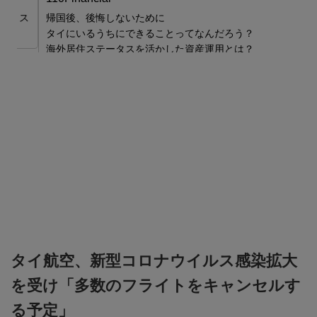
ス
帰国後、後悔しないために
タイにいるうちにできることってなんだろう？
ロ
海外居住ステータスを活かした資産運用とは？
し
安
タイ航空、新型コロナウイルス感染拡大
を受け「多数のフライトをキャンセルす
る予定」