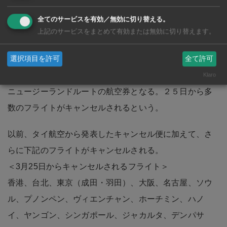
関しては、タイ・スマイル航空が代わりに運航する。
全てのサービスを有効／無効に切り替える。
また、25日以前に発券した航空券は無料でトラベルバウ
上記のサービスをまとめて有効または無効に切り替えます。
チャーに交換。利用期限は１年間となる。対象は、3月25
選択項目を許可
全て許可
日～5月31日の間の行程のアジアルートの航空券と、4月1
日～5月31日の間の行程のヨーロッパ、オーストラリア、
Klaro
ニュージーランドルートの航空券となる。２５日から多
数のフライトがキャンセルされるという。
以前、タイ航空から発表したキャンセル便に加えて、さ
らに下記のフライトがキャンセルされる。
＜3月25日からキャンセルされるフライト＞
香港、台北、東京（成田・羽田）、大阪、名古屋、ソウ
ル、プノンペン、ヴィエンチャン、ホーチミン、ハノ
イ、ヤンゴン、シンガポール、ジャカルタ、デンパサ