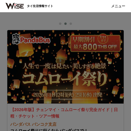
タイ生活情報サイト
H
ェ
【2026年版】チェンマイ・コムローイ祭り完全ガイド｜日
程・チケット・ツアー情報
ム
2
パンダバス バンコク支店
ま
コムローイ祭りに行くならパンダバスで！