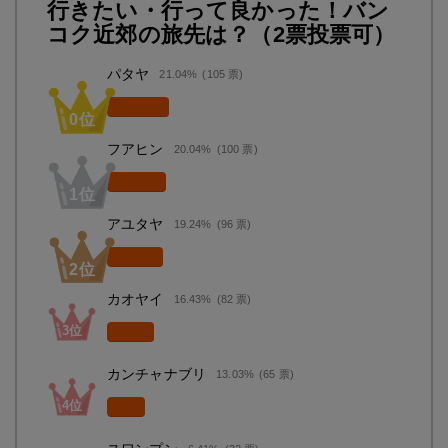
行きたい・行って良かった！バン
コク近郊の旅先は？（2票投票可）
パタヤ
21.04%
(105 票)
フアヒン
20.04%
(100 票)
アユタヤ
19.24%
(96 票)
カオヤイ
16.43%
(82 票)
カンチャナブリ
13.03%
(65 票)