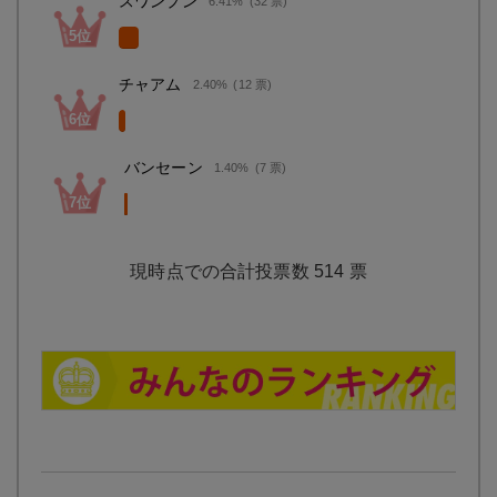
スワンプン
6.41%
(32 票)
チャアム
2.40%
(12 票)
バンセーン
1.40%
(7 票)
514
票