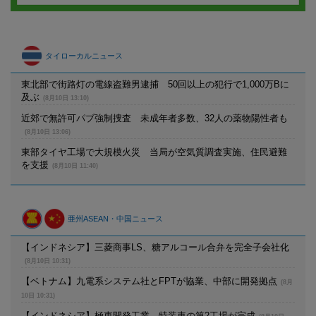
タイローカルニュース
東北部で街路灯の電線盗難男逮捕 50回以上の犯行で1,000万Bに
及ぶ
(8月10日 13:10)
近郊で無許可パブ強制捜査 未成年者多数、32人の薬物陽性者も
(8月10日 13:06)
東部タイヤ工場で大規模火災 当局が空気質調査実施、住民避難
を支援
(8月10日 11:40)
亜州ASEAN・中国ニュース
【インドネシア】三菱商事LS、糖アルコール合弁を完全子会社化
(8月10日 10:31)
【ベトナム】九電系システム社とFPTが協業、中部に開発拠点
(8月
10日 10:31)
【インドネシア】極東開発工業、特装車の第2工場が完成