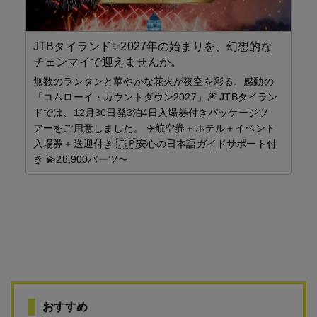
HI
JTBタイランド✨2027年の始まりを、幻想的な
チェンマイで迎えませんか。
イド
今
幻
無数のランタンと華やかな花火が夜空を彩る、感動の
「コムローイ・カウントダウン2027」🎆 JTBタイラン
ドでは、12月30日発3泊4日入場券付きパッケージツ
アーをご用意しました。 ✈️航空券＋ホテル＋イベント
認し
入場券＋送迎付き 🇯🇵安心の日本語ガイドサポート付
中！
き 💫28,900バーツ〜
おすすめ