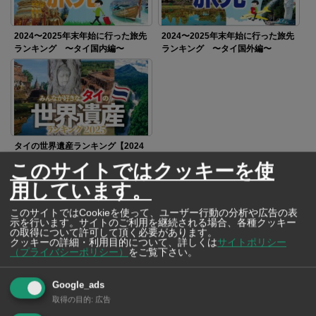
2024〜2025年末年始に行った旅先
2024〜2025年末年始に行った旅先
ランキング 〜タイ国内編〜
ランキング 〜タイ国外編〜
タイの世界遺産ランキング【2024
年〜2025年版】
このサイトではクッキーを使
用しています。
SNSで毎日ニュースを配信中！
このサイトではCookieを使って、ユーザー行動の分析や広告の表
示を行います。サイトのご利用を継続される場合、各種クッキー
の取得について許可して頂く必要があります。
クッキーの詳細・利用目的について、詳しくは
サイトポリシー
（プライバシーポリシー）
をご覧下さい。
Google_ads
取得の目的
:
広告