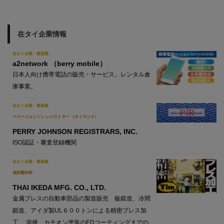
在タイ企業情報
在タイ企業・製造業
a2network （berry mobile）
日本人向け携帯電話の販売・サービス。レンタル倉
庫事業。
在タイ企業・製造業
ペリージョンソン レジストラー （タイランド）
PERRY JOHNSON REGISTRARS, INC.
ISO認証・審査登録機関
在タイ企業・製造業
池田製作所
THAI IKEDA MFG. CO., LTD.
金属プレスの自動車部品の製造販売 板鍛造、冷間
鍛造、アイダ製UL６００トンによる精密プレス加
工 溶接、カチオン塗装のEDコーティングまでの