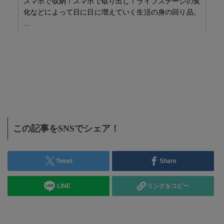
スマホで収納！スマホで取り出し！ライフステージの変
化などによって日に日に増えていく生活の身の回り品。
…
海
ト
海
し
化
この記事をSNSでシェア！
Tweet
Share
LINE
リンクをコピー