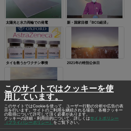
太陽光と水力両輪での発電
新・国家目標「BCG経済」
タイを救うかワクチン事情
2021年の特別公休日
このサイトではクッキーを使
用しています。
東部航空都市ウタパオ構想
このサイトではCookieを使って、ユーザー行動の分析や広告の表
示を行います。サイトのご利用を継続される場合、各種クッキー
の取得について許可して頂く必要があります。
クッキーの詳細・利用目的について、詳しくは
サイトポリシー
（プライバシーポリシー）
をご覧下さい。
SNSで毎日ニュースを配信中！