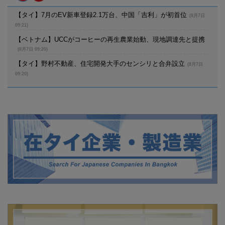
【タイ】7月のEV新車登録2.1万台、中国「吉利」が初首位
(8月7日
09:21)
【ベトナム】UCCがコーヒーの再生農業始動、現地調達先と提携
(8月7日 09:20)
【タイ】野村不動産、住宅開発大手のセンシリと合弁設立
(8月7日
09:20)