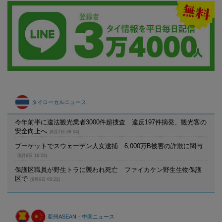
タイローカルニュース
今年前半に違法観光業者3000件超捜査 違反197件摘発、観光客の
安全向上へ
(8月7日 09:04)
プーケットでスウェーデン人女逮捕 6,000万B被害の詐欺に関与
(8月6日 16:22)
保護区職員が野生トラに襲われ死亡 ファイカケン野生生物保護
区で
(8月6日 09:22)
亜州ASEAN・中国ニュース