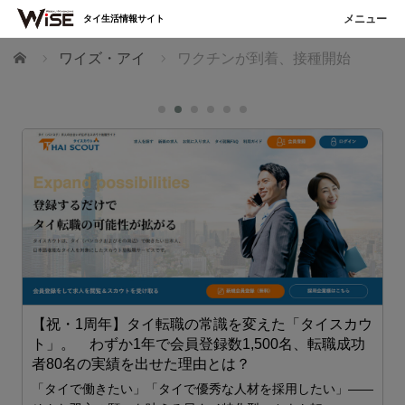
タイ生活情報サイト
ホーム
ワイズ・アイ
ワクチンが到着、接種開始
【祝・1周年】タイ転職の常識を変えた「タイスカウ
ト」。 わずか1年で会員登録数1,500名、転職成功
者80名の実績を出せた理由とは？
「タイで働きたい」「タイで優秀な人材を採用したい」——