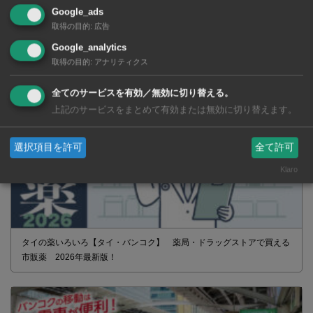
Google_ads
取得の目的
:
広告
Google_analytics
取得の目的
:
アナリティクス
全てのサービスを有効／無効に切り替える。
上記のサービスをまとめて有効または無効に切り替えます。
選択項目を許可
全て許可
Klaro
タイの薬いろいろ【タイ・バンコク】 薬局・ドラッグストアで買える
市販薬 2026年最新版！