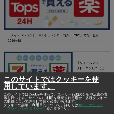
【タイ・バンコク】 マルシェトンロー内の「TOPS」で買える薬
2026年版
【タイ・バンコ
ク】 コンビニ（セ
ブンイレブン）で買
このサイトではクッキーを使
える薬 2026年版
用しています。
このサイトではCookieを使って、ユーザー行動の分析や広告の表
示を行います。サイトのご利用を継続される場合、各種クッキー
の取得について許可して頂く必要があります。
クッキーの詳細・利用目的について、詳しくは
サイトポリシー
（プライバシーポリシー）
をご覧下さい。
タイ・バンコクの保