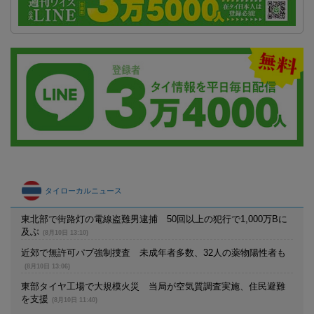
タイローカルニュース
東北部で街路灯の電線盗難男逮捕 50回以上の犯行で1,000万Bに
及ぶ
(8月10日 13:10)
近郊で無許可パブ強制捜査 未成年者多数、32人の薬物陽性者も
(8月10日 13:06)
東部タイヤ工場で大規模火災 当局が空気質調査実施、住民避難
を支援
(8月10日 11:40)