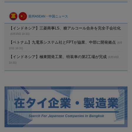
亜州ASEAN・中国ニュース
【インドネシア】三菱商事LS、糖アルコール合弁を完全子会社化
(8月10日 10:31)
【ベトナム】九電系システム社とFPTが協業、中部に開発拠点
(8月
10日 10:31)
【インドネシア】極東開発工業、特装車の第2工場が完成
(8月10日
10:31)