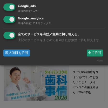
育園選び完全攻略
【2026年版】
Google_ads
取得の目的
:
広告
Google_analytics
取得の目的
:
アナリティクス
全てのサービスを有効／無効に切り替える。
タイ・バンコクの日
上記のサービスをまとめて有効または無効に切り替えます。
系幼稚園選び完全攻
略【2026年版】
選択項目を許可
全て許可
Klaro
タイで歯科治療を受
ける前に知っておき
たいこと！ タイ・
バンコクの歯医者さ
ん 2026年版