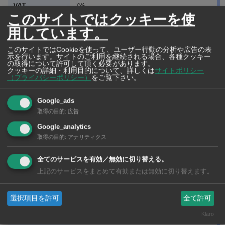
VAT
7%
このサイトではクッキーを使
サービス料
10％
用しています。
クレジットカー
VISA , MASTER , JCB
このサイトではCookieを使って、ユーザー行動の分析や広告の表
示を行います。サイトのご利用を継続される場合、各種クッキー
ド
の取得について許可して頂く必要があります。
クッキーの詳細・利用目的について、詳しくは
サイトポリシー
（プライバシーポリシー）
をご覧下さい。
Facebook
https://www.facebook.com/torajiro.restaur
ant/
Google_ads
取得の目的
:
広告
1st Fl., Nihonmachi Mall, Sukhumvit Soi
所在地
Google_analytics
取得の目的
:
アナリティクス
26
全てのサービスを有効／無効に切り替える。
上記のサービスをまとめて有効または無効に切り替えます。
選択項目を許可
全て許可
Klaro