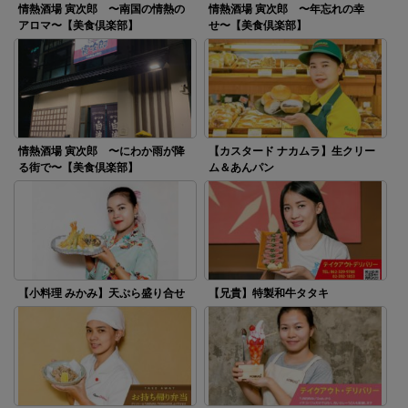
情熱酒場 寅次郎 〜南国の情熱の
情熱酒場 寅次郎 〜年忘れの幸
アロマ〜【美食倶楽部】
せ〜【美食倶楽部】
情熱酒場 寅次郎 〜にわか雨が降
【カスタード ナカムラ】生クリー
る街で〜【美食倶楽部】
ム＆あんパン
【小料理 みかみ】天ぷら盛り合せ
【兄貴】特製和牛タタキ