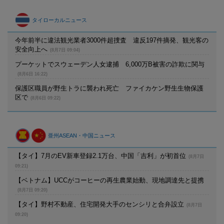
タイローカルニュース
今年前半に違法観光業者3000件超捜査 違反197件摘発、観光客の
安全向上へ
(8月7日 09:04)
プーケットでスウェーデン人女逮捕 6,000万B被害の詐欺に関与
(8月6日 16:22)
保護区職員が野生トラに襲われ死亡 ファイカケン野生生物保護
区で
(8月6日 09:22)
亜州ASEAN・中国ニュース
【タイ】7月のEV新車登録2.1万台、中国「吉利」が初首位
(8月7日
09:21)
【ベトナム】UCCがコーヒーの再生農業始動、現地調達先と提携
(8月7日 09:20)
【タイ】野村不動産、住宅開発大手のセンシリと合弁設立
(8月7日
09:20)