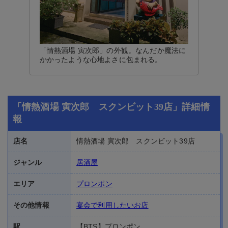
「情熱酒場 寅次郎」の外観。なんだか魔法に
かかったような心地よさに包まれる。
「情熱酒場 寅次郎 スクンビット39店」詳細情
報
店名
情熱酒場 寅次郎 スクンビット39店
ジャンル
居酒屋
エリア
プロンポン
その他情報
宴会で利用したいお店
駅
【BTS】プロンポン