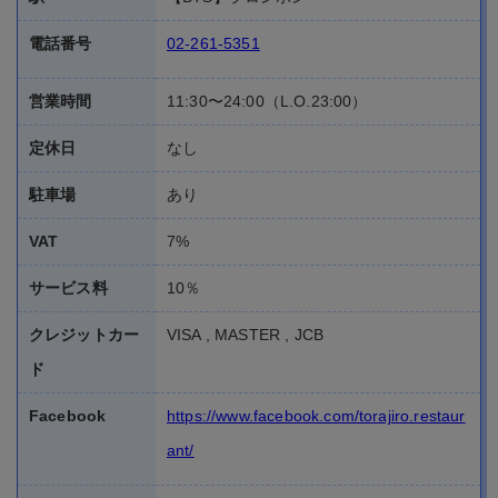
電話番号
02-261-5351
営業時間
11:30〜24:00（L.O.23:00）
定休日
なし
駐車場
あり
VAT
7%
サービス料
10％
クレジットカー
VISA , MASTER , JCB
ド
Facebook
https://www.facebook.com/torajiro.restaur
ant/