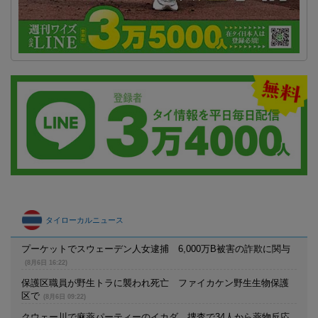
タイローカルニュース
プーケットでスウェーデン人女逮捕 6,000万B被害の詐欺に関与
(8月6日 16:22)
保護区職員が野生トラに襲われ死亡 ファイカケン野生生物保護
区で
(8月6日 09:22)
クウェー川で麻薬パーティーのイカダ 捜査で34人から薬物反応