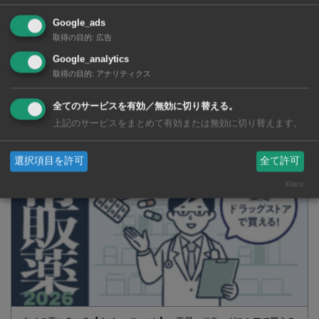
女傑」の勇姿が話題に
Google_ads
取得の目的
:
広告
SNSで毎日ニュースを配信中！
Google_analytics
取得の目的
:
アナリティクス
全てのサービスを有効／無効に切り替える。
上記のサービスをまとめて有効または無効に切り替えます。
選択項目を許可
全て許可
Klaro