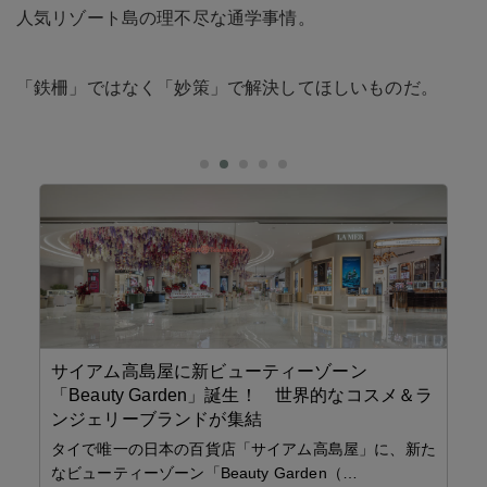
人気リゾート島の理不尽な通学事情。
「鉄柵」ではなく「妙策」で解決してほしいものだ。
＆ラ
こ
スターツ タイランド
新た
夜
世界21ヶ国34拠点 海外不動産のリーディングカンパ