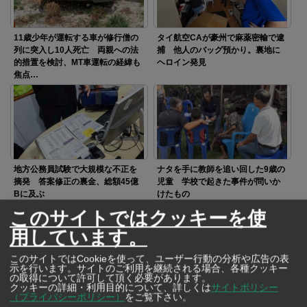
11歳少年が運転する車が修行僧の
タイ航空CAが豪州で麻薬密輸で逮
列に突入し10人死亡 両親への法
捕 他人のバッグ預かり。裏地に
的措置を検討、MT車運転の経緯も
ヘロイン発見
焦点…
地方公務員試験で大規模な不正を
ナタを手に教師を追い回した9歳の
摘発 答案修正の裏金、総額45億
児童 学校で起きた事件が問いか
Bに及ぶ
けたもの
このサイトではクッキーを使
用しています。
このサイトではCookieを使って、ユーザー行動の分析や広告の表
示を行います。サイトのご利用を継続される場合、各種クッキー
の取得について許可して頂く必要があります。
クッキーの詳細・利用目的について、詳しくは
サイトポリシー
高齢女性を襲ったひったくり犯に
（プライバシーポリシー）
をご覧下さい。
猛反撃 素手で立ち向かった「三