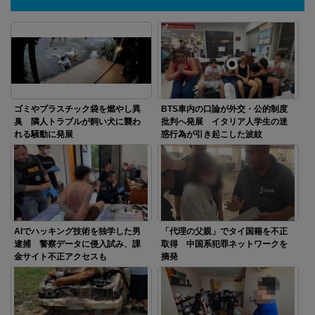
ゴミやプラスチック袋を燃やし異
BTS車内の口論が外交・公的制度
臭 隣人トラブルが飼い犬に襲わ
批判へ発展 イタリア人学生の迷
れる騒動に発展
惑行為が引き起こした波紋
AIでハッキング技術を独学した男
「代理の父親」でタイ国籍を不正
逮捕 警察データに侵入試み、課
取得 中国系犯罪ネットワークを
金サイト不正アクセスも
摘発