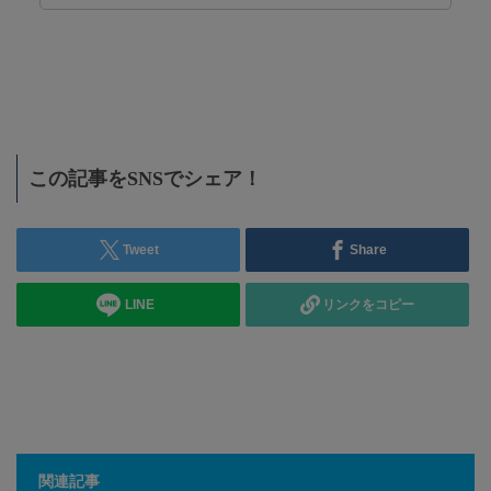
リ
ニー スターツ
この記事をSNSでシェア！
Tweet
Share
LINE
リンクをコピー
関連記事