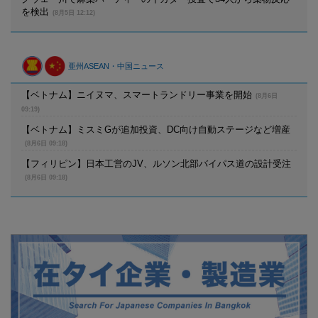
を検出
(8月5日 12:12)
亜州ASEAN・中国ニュース
【ベトナム】ニイヌマ、スマートランドリー事業を開始
(8月6日
09:19)
【ベトナム】ミスミGが追加投資、DC向け自動ステージなど増産
(8月6日 09:18)
【フィリピン】日本工営のJV、ルソン北部バイパス道の設計受注
(8月6日 09:18)