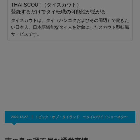
S
た
職
生徒の夢を全力で叶える 老舗学習塾「泰夢」の本
気指導
生徒の夢を全力で叶える老舗学習塾「泰夢」の本気指導バン
コクで20年以上の実績を誇る「泰夢」。日本と海…
2022.12.27
トピック・オブ・タイランド 〜タイのワイドショーネタ〜