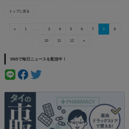
トップに戻る
«
1
…
3
4
5
6
7
8
9
10
11
12
»
SNSで毎日ニュースを配信中！