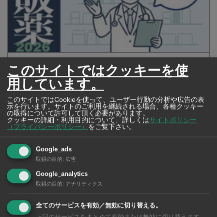
タイの薬いろいろ【タイ・バンコク】 薬局・ドラッグストアで買える
このサイトではクッキーを使
市販薬 2026年最新版！
用しています。
このサイトではCookieを使って、ユーザー行動の分析や広告の表
示を行います。サイトのご利用を継続される場合、各種クッキー
の取得について許可して頂く必要があります。
クッキーの詳細・利用目的について、詳しくは
サイトポリシー
（プライバシーポリシー）
をご覧下さい。
Google_ads
取得の目的
:
広告
Google_analytics
取得の目的
:
アナリティクス
全てのサービスを有効／無効に切り替える。