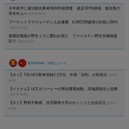
今年前半に違法観光業者3000件超捜査 違反197件摘発、観光客の
安全向上へ
(8月7日 09:04)
プーケットでスウェーデン人女逮捕 6,000万B被害の詐欺に関与
(8月6日 16:22)
保護区職員が野生トラに襲われ死亡 ファイカケン野生生物保護
区で
(8月6日 09:22)
亜州ASEAN・中国ニュース
【タイ】7月のEV新車登録2.1万台、中国「吉利」が初首位
(8月7日
09:21)
【ベトナム】UCCがコーヒーの再生農業始動、現地調達先と提携
(8月7日 09:20)
【タイ】野村不動産、住宅開発大手のセンシリと合弁設立
(8月7日
09:20)