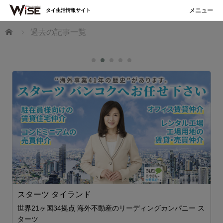
タイ生活情報サイト
ホーム
過去の記事一覧
スターツ タイランド
世界21ヶ国34拠点 海外不動産のリーディングカンパニー ス
S
ターツ