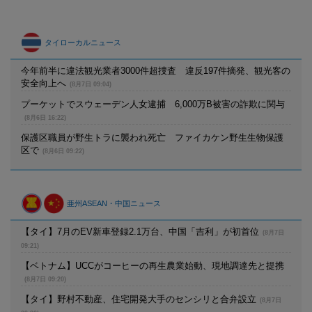
タイローカルニュース
今年前半に違法観光業者3000件超捜査 違反197件摘発、観光客の
安全向上へ
(8月7日 09:04)
プーケットでスウェーデン人女逮捕 6,000万B被害の詐欺に関与
(8月6日 16:22)
保護区職員が野生トラに襲われ死亡 ファイカケン野生生物保護
区で
(8月6日 09:22)
亜州ASEAN・中国ニュース
【タイ】7月のEV新車登録2.1万台、中国「吉利」が初首位
(8月7日
09:21)
【ベトナム】UCCがコーヒーの再生農業始動、現地調達先と提携
(8月7日 09:20)
【タイ】野村不動産、住宅開発大手のセンシリと合弁設立
(8月7日