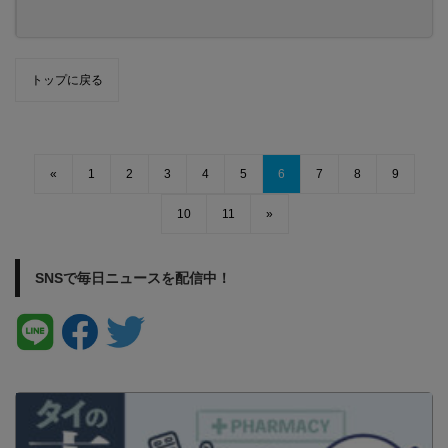
トップに戻る
«
1
2
3
4
5
6
7
8
9
10
11
»
SNSで毎日ニュースを配信中！