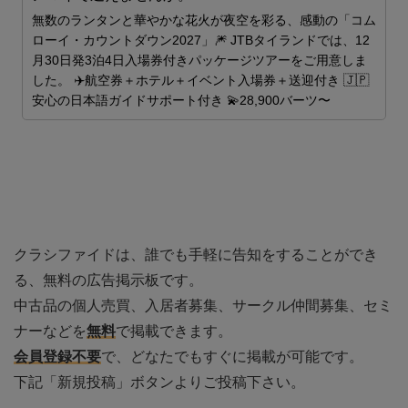
世
無数のランタンと華やかな花火が夜空を彩る、感動の「コム
ローイ・カウントダウン2027」🎆 JTBタイランドでは、12
月30日発3泊4日入場券付きパッケージツアーをご用意しま
した。 ✈️航空券＋ホテル＋イベント入場券＋送迎付き 🇯🇵
安心の日本語ガイドサポート付き 💫28,900バーツ〜
を
クラシファイドは、誰でも手軽に告知をすることができ
る、無料の広告掲示板です。
中古品の個人売買、入居者募集、サークル仲間募集、セミ
ナーなどを
無料
で掲載できます。
会員登録不要
で、どなたでもすぐに掲載が可能です。
下記「新規投稿」ボタンよりご投稿下さい。