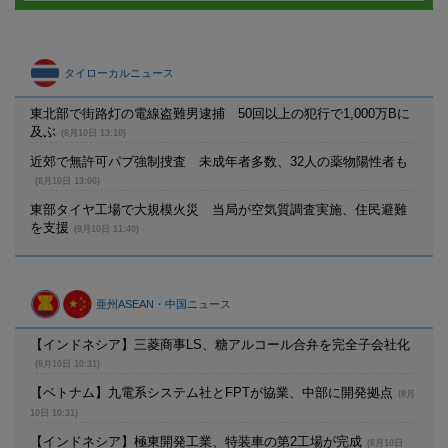
タイローカルニュース
東北部で街路灯の電線盗難男逮捕 50回以上の犯行で1,000万Bに
及ぶ
(8月10日 13:10)
近郊で無許可パブ強制捜査 未成年者多数、32人の薬物陽性者も
(8月10日 13:06)
東部タイヤ工場で大規模火災 当局が空気質調査実施、住民避難
を支援
(8月10日 11:40)
亜州ASEAN・中国ニュース
【インドネシア】三菱商事LS、糖アルコール合弁を完全子会社化
(8月10日 10:31)
【ベトナム】九電系システム社とFPTが協業、中部に開発拠点
(8月
10日 10:31)
【インドネシア】極東開発工業、特装車の第2工場が完成
(8月10日