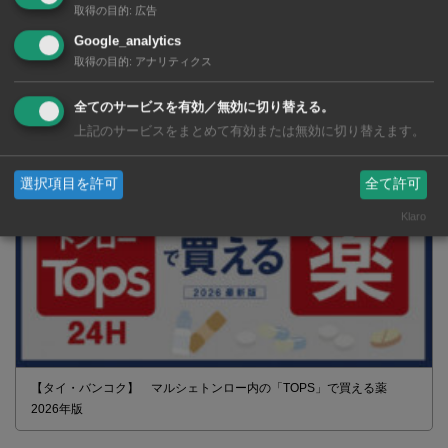
取得の目的
:
広告
Google_analytics
取得の目的
:
アナリティクス
2026年版 タイの鉄道事情 電車でGO！
全てのサービスを有効／無効に切り替える。
上記のサービスをまとめて有効または無効に切り替えます。
選択項目を許可
全て許可
Klaro
【タイ・バンコク】 マルシェトンロー内の「TOPS」で買える薬
2026年版