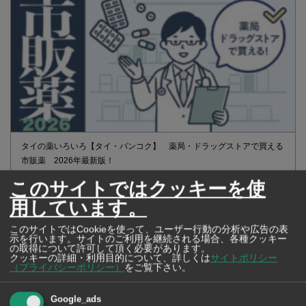
タイの薬いろいろ【タイ・バンコク】 薬局・ドラッグストアで買える
市販薬 2026年最新版！
このサイトではクッキーを使
用しています。
このサイトではCookieを使って、ユーザー行動の分析や広告の表
示を行います。サイトのご利用を継続される場合、各種クッキー
の取得について許可して頂く必要があります。
クッキーの詳細・利用目的について、詳しくは
サイトポリシー
（プライバシーポリシー）
をご覧下さい。
Google_ads