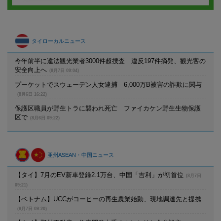
タイローカルニュース
今年前半に違法観光業者3000件超捜査 違反197件摘発、観光客の
安全向上へ
(8月7日 09:04)
プーケットでスウェーデン人女逮捕 6,000万B被害の詐欺に関与
(8月6日 16:22)
保護区職員が野生トラに襲われ死亡 ファイカケン野生生物保護
区で
(8月6日 09:22)
亜州ASEAN・中国ニュース
【タイ】7月のEV新車登録2.1万台、中国「吉利」が初首位
(8月7日
09:21)
【ベトナム】UCCがコーヒーの再生農業始動、現地調達先と提携
(8月7日 09:20)