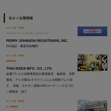
在タイ企業情報
在タイ企業・製造業
ペリージョンソン レジストラー （タイランド）
PERRY JOHNSON REGISTRARS, INC.
ISO認証・審査登録機関
在タイ企業・製造業
池田製作所
THAI IKEDA MFG. CO., LTD.
金属プレスの自動車部品の製造販売 板鍛造、冷間
鍛造、アイダ製UL６００トンによる精密プレス加
工 溶接、カチオン塗装のEDコーティングまでの
一貫製造・加工
在タイ企業・製造業
タイ池田柿沼