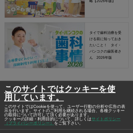
略【2026年版】
タイで歯科治療を受
ける前に知っておき
たいこと！ タイ・
バンコクの歯医者さ
ん 2026年版
このサイトではクッキーを使
用しています。
このサイトではCookieを使って、ユーザー行動の分析や広告の表
示を行います。サイトのご利用を継続される場合、各種クッキー
の取得について許可して頂く必要があります。
クッキーの詳細・利用目的について、詳しくは
サイトポリシー
（プライバシーポリシー）
をご覧下さい。