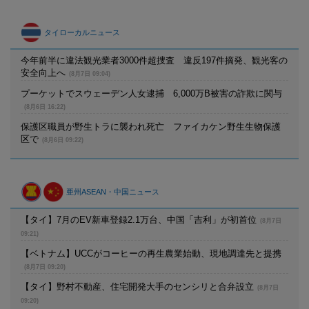
タイローカルニュース
今年前半に違法観光業者3000件超捜査 違反197件摘発、観光客の
安全向上へ
(8月7日 09:04)
プーケットでスウェーデン人女逮捕 6,000万B被害の詐欺に関与
(8月6日 16:22)
保護区職員が野生トラに襲われ死亡 ファイカケン野生生物保護
区で
(8月6日 09:22)
亜州ASEAN・中国ニュース
【タイ】7月のEV新車登録2.1万台、中国「吉利」が初首位
(8月7日
09:21)
【ベトナム】UCCがコーヒーの再生農業始動、現地調達先と提携
(8月7日 09:20)
【タイ】野村不動産、住宅開発大手のセンシリと合弁設立
(8月7日
09:20)