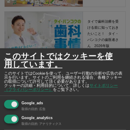
タイで歯科治療を受
ける前に知っておき
たいこと！ タイ・
バンコクの歯医者さ
ん 2026年版
このサイトではクッキーを使
用しています。
このサイトではCookieを使って、ユーザー行動の分析や広告の表
示を行います。サイトのご利用を継続される場合、各種クッキー
の取得について許可して頂く必要があります。
クッキーの詳細・利用目的について、詳しくは
サイトポリシー
（プライバシーポリシー）
をご覧下さい。
Google_ads
取得の目的
:
広告
Google_analytics
取得の目的
:
アナリティクス
サイト内全体を検索