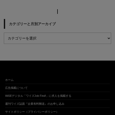
カテゴリーと月別アーカイブ
ホーム
広告掲載について
WiSEデジタル「ワイズJob Find!」に求人を掲載する
週刊ワイズ誌面『企業有料郵送』のお申し込み
サイトポリシー（プライバシーポリシー）