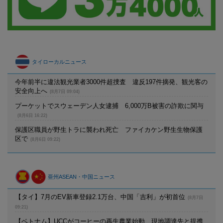
タイローカルニュース
今年前半に違法観光業者3000件超捜査 違反197件摘発、観光客の
安全向上へ
(8月7日 09:04)
プーケットでスウェーデン人女逮捕 6,000万B被害の詐欺に関与
(8月6日 16:22)
保護区職員が野生トラに襲われ死亡 ファイカケン野生生物保護
区で
(8月6日 09:22)
亜州ASEAN・中国ニュース
【タイ】7月のEV新車登録2.1万台、中国「吉利」が初首位
(8月7日
09:21)
【ベトナム】UCCがコーヒーの再生農業始動、現地調達先と提携