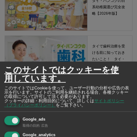
タイ・バンコクの日
系幼稚園選び完全攻
略【2026年版】
タイで歯科治療を受
ける前に知っておき
たいこと！ タイ・
バンコクの歯医者さ
このサイトではクッキーを使
ん 2026年版
用しています。
このサイトではCookieを使って、ユーザー行動の分析や広告の表
示を行います。サイトのご利用を継続される場合、各種クッキー
の取得について許可して頂く必要があります。
クッキーの詳細・利用目的について、詳しくは
サイトポリシー
（プライバシーポリシー）
をご覧下さい。
Google_ads
取得の目的
:
広告
Google_analytics