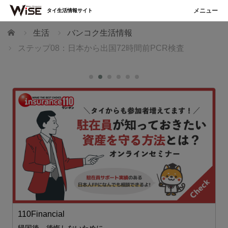
タイ生活情報サイト
ホーム
生活
バンコク生活情報
ステップ08：日本から出国72時間前PCR検査
庭
J
110Financial