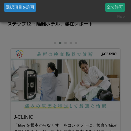
選択項目を許可
全て許可
ステップ11：空港から隔離ホテルへチェックイン
Klaro
ステップ12：隔離ホテル、滞在レポート
J-CLINIC
Yo
「痛みを根本からなくす」をコンセプトに、検査で痛み
ス）
水