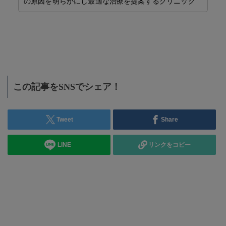
の原因を明らかにし最適な治療を提案するクリニック
タ
ま
この記事をSNSでシェア！
Tweet
Share
LINE
リンクをコピー