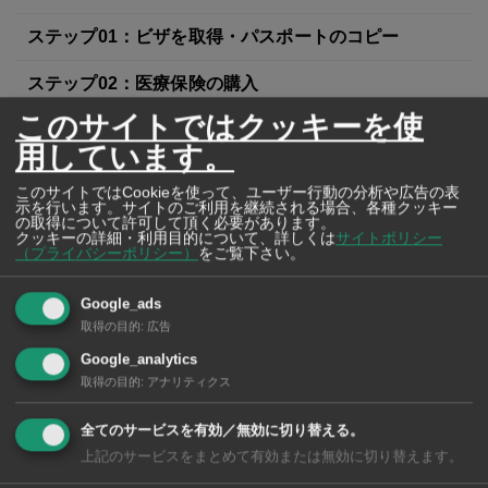
ステップ01：ビザを取得・パスポートのコピー
ステップ02：医療保険の購入
このサイトではクッキーを使
ステップ03：入国許可証(COE)の事前承認登録・承認
用しています。
ステップ04：航空券の手配（航空券予約確認書）
このサイトではCookieを使って、ユーザー行動の分析や広告の表
示を行います。サイトのご利用を継続される場合、各種クッキー
の取得について許可して頂く必要があります。
ステップ05：ホテル・隔離措置施設(ASQ)の手配（予
クッキーの詳細・利用目的について、詳しくは
サイトポリシー
約確認書）
（プライバシーポリシー）
をご覧下さい。
ステップ06：入国許可証(COE)の渡航情報登録
Google_ads
取得の目的
:
広告
ステップ07：入国許可証(COE)を取得
Google_analytics
取得の目的
:
アナリティクス
ステップ08：日本から出国72時間前PCR検査
全てのサービスを有効／無効に切り替える。
ステップ09：空港でチェックイン・搭乗
上記のサービスをまとめて有効または無効に切り替えます。
ステップ10：スワナプーム空港に到着・入管手続き