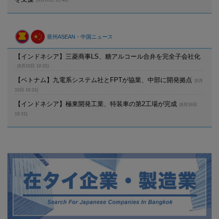
亜州ASEAN・中国ニュース
【インドネシア】三菱商事LS、糖アルコール合弁を完全子会社化
(8月10日 10:31)
【ベトナム】九電系システム社とFPTが協業、中部に開発拠点
(8月
10日 10:31)
【インドネシア】極東開発工業、特装車の第2工場が完成
(8月10日
10:31)