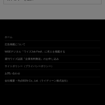
ホーム
広告掲載について
WiSEデジタル「ワイズJob Find!」に求人を掲載する
週刊ワイズ誌面『企業有料郵送』のお申し込み
サイトポリシー（プライバシーポリシー）
お問い合わせ
会社概要 – RyDEEN Co., Ltd.（ライディーン株式会社）