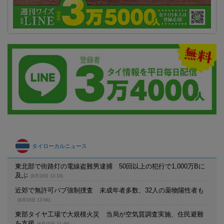
タイローカルニュース
東北部で街路灯の電線盗難男逮捕 50回以上の犯行で1,000万Bに
及ぶ
(8月10日 13:10)
近郊で無許可パブ強制捜査 未成年者多数、32人の薬物陽性者も
(8月10日 13:06)
東部タイヤ工場で大規模火災 当局が空気質調査実施、住民避難
を支援
(8月10日 11:40)