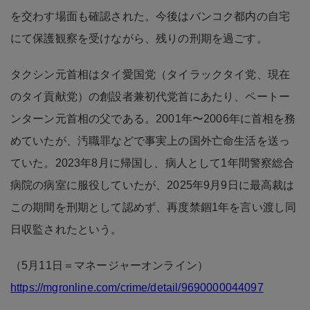
を交わす場面も確認された。今後はバンコク都内の自宅
にて保護観察を受けながら、残りの刑期を過ごす。
タクシン元首相はタイ愛国党（タイラックタイ党、現在
のタイ貢献党）の創設者兼初代党首にあたり、ペートー
ンターン元首相の父である。2001年〜2006年に首相を務
めていたが、汚職罪などで事実上の国外亡命生活を送っ
ていた。2023年8月に帰国し、病人として1年間警察総合
病院の病室に服役していたが、2025年9月9日に最高裁は
この期間を刑期として認めず、再度禁錮1年を言い渡し同
日収監されたという。
（5月11日＝マネージャーオンライン）
https://mgronline.com/crime/detail/9690000044097