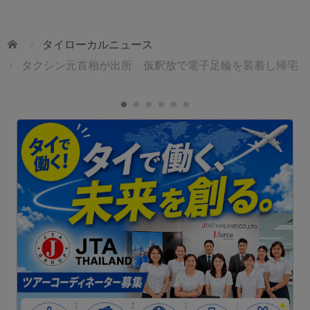
ホーム
タイローカルニュース
タクシン元首相が出所 仮釈放で電子足輪を装着し帰宅
JTBタイランド✨2027年の始まりを、幻想的なチェ
ンマイで迎えませんか。