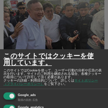
このサイトではクッキーを使
用しています。
このサイトではCookieを使って、ユーザー行動の分析や広告の表
©警察ラジオ（FM91）
示を行います。サイトのご利用を継続される場合、各種クッキー
の取得について許可して頂く必要があります。
クッキーの詳細・利用目的について、詳しくは
サイトポリシー
5月11日、1年の刑期のうち、約8カ月を服役したタクシ
（プライバシーポリシー）
をご覧下さい。
ン・チナワット元首相（76歳）が、クロンプレーム中央
Google_ads
刑務所から仮釈放により出所した。出所に際し、移動を
取得の目的
:
広告
監視するための電子足輪（EM）を装着。
Google_analytics