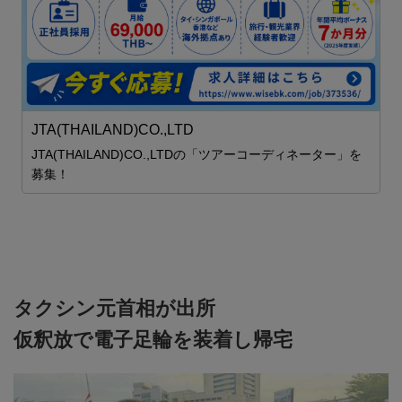
世
無数のランタンと華やかな花火が夜空を彩る、感動の「コム
ローイ・カウントダウン2027」🎆 JTBタイランドでは、12
月30日発3泊4日入場券付きパッケージツアーをご用意しま
した。 ✈️航空券＋ホテル＋イベント入場券＋送迎付き 🇯🇵
安心の日本語ガイドサポート付き 💫28,900バーツ〜
を
タクシン元首相が出所
仮釈放で電子足輪を装着し帰宅