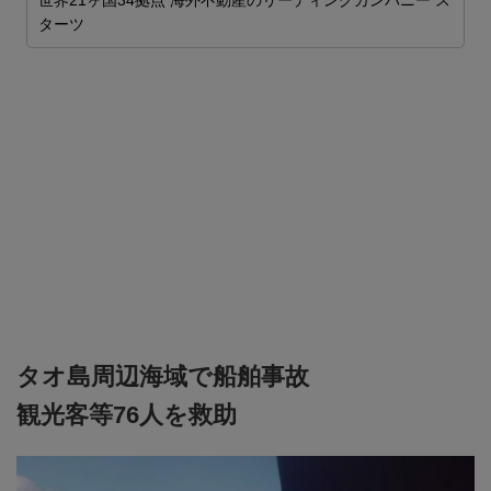
世界21ヶ国34拠点 海外不動産のリーディングカンパニー ス
S
ターツ
を
タオ島周辺海域で船舶事故
観光客等76人を救助