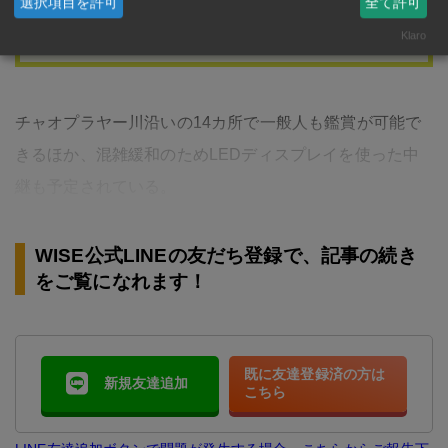
家電、食器、家具、ゴルフ用品、楽器、ベビー用品、
選択項目を許可
全て許可
チャイルドシートなどなど♪ お宝ザクザク>>>
Klaro
チャオプラヤー川沿いの14カ所で一般人も鑑賞が可能で
きるほか、混雑緩和のためLEDディスプレイを使った中
継も予定されている。
WISE公式LINEの友だち登録で、記事の続き
をご覧になれます！
既に友達登録済の方は
新規友達追加
こちら