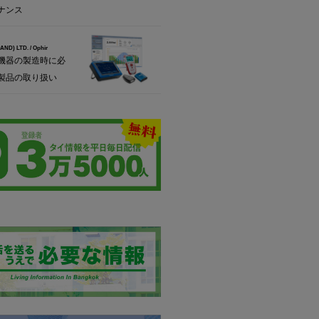
ナンス
ND) LTD. / Ophir
機器の製造時に必
製品の取り扱い