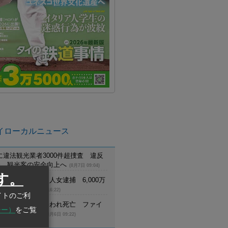
イローカルニュース
に違法観光業者3000件超捜査 違反
摘発、観光客の安全向上へ
(8月7日 09:04)
す。
でスウェーデン人女逮捕 6,000万
詐欺に関与
(8月6日 16:22)
イトのご利
員が野生トラに襲われ死亡 ファイ
シー）
をご覧
生生物保護区で
(8月6日 09:22)