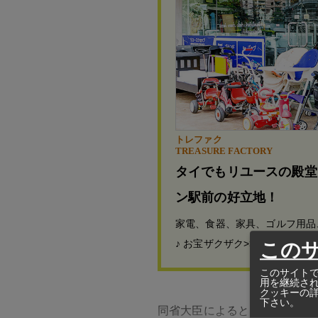
トレファク
TREASURE FACTORY
タイでもリユースの殿堂
ン駅前の好立地！
家電、食器、家具、ゴルフ用品
♪ お宝ザクザク>>>
この
このサイトで
用を継続さ
クッキーの
下さい。
同省大臣によると、昨年4月に