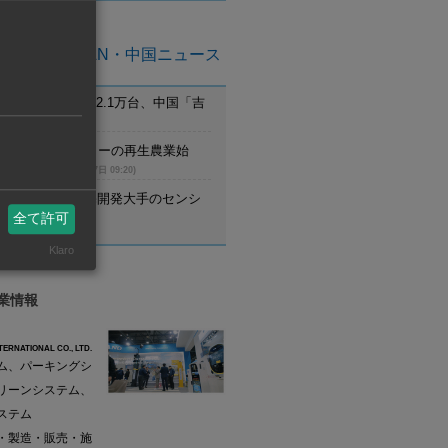
亜州ASEAN・中国ニュース
月のEV新車登録2.1万台、中国「吉
首位
(8月7日 09:21)
ム】UCCがコーヒーの再生農業始
調達先と提携
(8月7日 09:20)
野村不動産、住宅開発大手のセンシ
設立
全て許可
(8月7日 09:20)
Klaro
業情報
TERNATIONAL CO., LTD.
ム、パーキングシ
リーンシステム、
ステム
・製造・販売・施