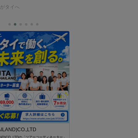
ダがタイへ
St. Andrews International Sch
Sukhumvit 107
将来的なリーダーを目指せるような
創造力あふれる人間を育てていきたい
AILAND)CO.,LTD
ILAND)CO.,LTDの「ツアーコーディネーター」