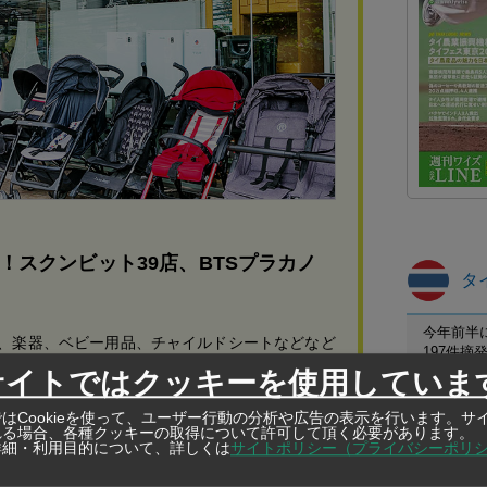
！スクンビット39店、BTSプラカノ
タ
今年前半
、楽器、ベビー用品、チャイルドシートなどなど
197件
サイトではクッキーを使用していま
プーケット
B被害の
はCookieを使って、ユーザー行動の分析や広告の表示を行います。サ
れる場合、各種クッキーの取得について許可して頂く必要があります。
保護区職
詳細・利用目的について、詳しくは
サイトポリシー（プライバシーポリ
カケン野
死亡した「リンフイ」の遺体を中国に返還、さ