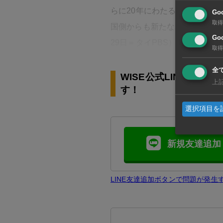
らに20年にわたるパンダに関
Go
取得
国側からも新たなパンダをタイ
Goo
29日＝タイPBS）
取得
全
WISE公式LINEの
上
す！
選択項目を
新規友達追加
LINE友達追加ボタンで問題が発