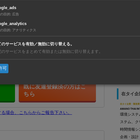
する飼育レポートを中国に送付したことで、中
ogle_ads
の目的
:
広告
へ派遣することが承諾されたという。（10月
gle_analytics
の目的
:
アナリティクス
【タイ】7
利」が初
てのサービスを有効／無効に切り替える。
【ベトナ
友だち登録で、記事の続きをご覧になれま
記のサービスをまとめて有効または無効に切り替えます。
動、現地
【タイ】
リと合弁
許可
既に友達登録済の方はこ
ちら
在タイ企
在タイ企業・製造業
AMANO THAI IN
生する場合、こちらからご報告下さい。
環境システ
ステム、ク
時間情報シ
企画・設計