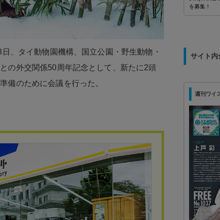
を募集！
28日、タイ動物園機構、国立公園・野生動物・
サイト内
との外交関係50周年記念として、新たに2頭
る準備のために会議を行った。
週刊ワイズ 最