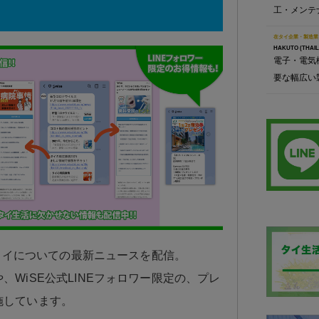
工・メンテ
在タイ企業・製造業
HAKUTO (THAILA
電子・電気
要な幅広い
日タイについての最新ニュースを配信。
、WiSE公式LINEフォロワー限定の、プレ
施しています。