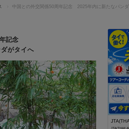
ス
中国との外交関係50周年記念 2025年内に新たなパン
周年記念
ンダがタイへ
JTBタイランド✨2027年の始まりを、
幻想的なチェンマイで迎えませんか。
無数のランタンと華やかな花火が夜空を彩る、感動の
製作所）
「コムローイ・カウントダウン2027」🎆 JTBタイランド
池田柿沼）
では、12月30日発3泊4日入場券付きパッケージツアーを
ご用意しました。 ✈️航空券＋ホテル＋イベント入場券＋
送迎付き 🇯🇵安心の日本語ガイドサポート付き 💫
JTA(TH
28,900バーツ〜
JTA(THA