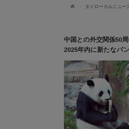
ホーム
タイローカルニュー
中国との外交関係50
2025年内に新たなパ
cial
しないために
池田製作所／タイ池田柿沼
ちにできることってなんだろう？
ータスを活かした資産運用とは？
ハイクオリティーな精密プレス加工（池田
精密切削加工のプロフェッショナル（タイ