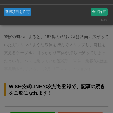
で補償が切れてしまいます。さらにタイは自由診療なの
選択項目を許可
全て許可
で、医療費は病院によって様々です。日…
Klaro
警察の調べによると、167番の路線バスは路面に広がって
いたガソリンのような液体を踏んでスリップし、電柱を
支えるケーブルに引っかかり車体が持ち上がってしまっ
たという。バスに乗っていた運転手、車掌、乗客3人は無
事救助されている。（2月11日＝マティション）
WISE公式LINEの友だち登録で、記事の続き
をご覧になれます！