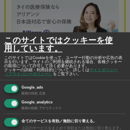
このサイトではクッキーを使
用しています。
このサイトではCookieを使って、ユーザー行動の分析や広告の表
示を行います。サイトのご利用を継続される場合、各種クッキー
の取得について許可して頂く必要があります。
アリアンツ アユタヤ保険
クッキーの詳細・利用目的について、詳しくは
サイトポリシー
タイの医療保険なら“アリアンツ”
（プライバシーポリシー）
をご覧下さい。
日本語対応で安心の保険
Google_ads
Allianz 保険アドバイザーBeeさんタイの医療保険な
取得の目的
:
広告
ら“アリアンツ”日本語対応で安心の保険タイの医療保険に
Google_analytics
は日本のような健康保険制度がありません。タイへ来る
取得の目的
:
アナリティクス
前に日本で海外旅行傷害保険に加入している方もいるか
全てのサービスを有効／無効に切り替える。
もしれませんが、ほとんどの保険は日本出国後3カ月以内
上記のサービスをまとめて有効または無効に切り替えます。