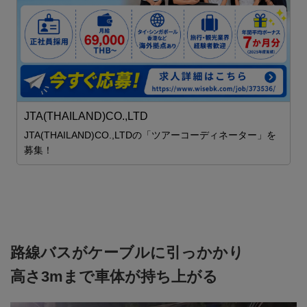
ス
ロ
し
安
JTA(THAILAND)CO.,LTD
JTA(THAILAND)CO.,LTDの「ツアーコーディネーター」を
募集！
路線バスがケーブルに引っかかり
高さ3mまで車体が持ち上がる