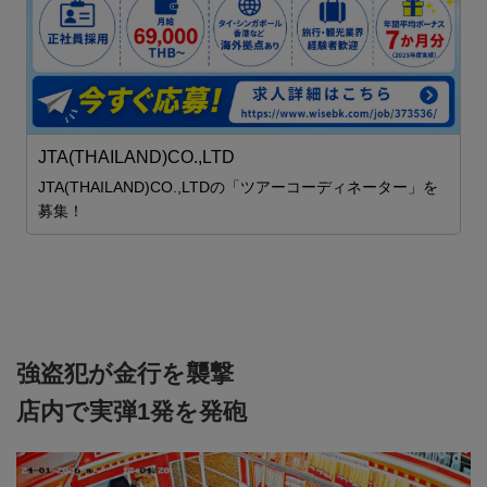
ス
S
JTA(THAILAND)CO.,LTD
JTA(THAILAND)CO.,LTDの「ツアーコーディネーター」を
募集！
強盗犯が金行を襲撃
店内で実弾1発を発砲