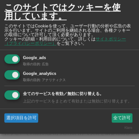
このサイトではクッキーを使
用しています。
このサイトではCookieを使って、ユーザー行動の分析や広告の表
示を行います。サイトのご利用を継続される場合、各種クッキー
の取得について許可して頂く必要があります。
クッキーの詳細・利用目的について、詳しくは
サイトポリシー
（プライバシーポリシー）
をご覧下さい。
OYASHIKI Home’s Bangkok
Google_ads
（オヤシキホームズ バンコク）
取得の目的
:
広告
シームレスな提案と最新の管理システムでタイの
Google_analytics
不動産にまつわるすベてに対応
取得の目的
:
アナリティクス
全てのサービスを有効／無効に切り替える。
上記のサービスをまとめて有効または無効に切り替えます。
金行のスタッフによると、犯人は女性に拳銃を突きつけ
て「バッグに金（ゴールド）を入れろ」と脅迫してきた
選択項目を許可
全て許可
という。女性は交渉を試みながら隙をみて警報ボタンを
Klaro
押すと、その際に犯人が天井に向けて実弾を威嚇発砲し