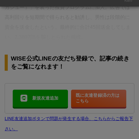
Klaro
カジュー）」を装った投資プログラムに加入。広告では
高利回りを短期間で得られると勧誘し、男性は段階的に
資金を送金したという。最終的に合計45回送金してしま
い、2,380万Bを騙しとられた模様。
WISE公式LINEの友だち登録で、記事の続き
をご覧になれます！
既に友達登録済の方は
新規友達追加
こちら
LINE友達追加ボタンで問題が発生する場合、こちらからご報告下
さい。