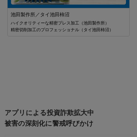
S
ム
池田製作所／タイ池田柿沼
2
ハイクオリティーな精密プレス加工（池田製作所）
ま
精密切削加工のプロフェッショナル（タイ池田柿沼）

アプリによる投資詐欺拡大中
被害の深刻化に警戒呼びかけ