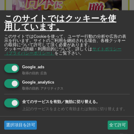
このサイトではクッキーを使
用しています。
このサイトではCookieを使って、ユーザー行動の分析や広告の表
示を行います。サイトのご利用を継続される場合、各種クッキー
の取得について許可して頂く必要があります。
クッキーの詳細・利用目的について、詳しくは
サイトポリシー
（プライバシーポリシー）
をご覧下さい。
クラシック・ハナ（フルールクラシック）
大地の恵みたっぷりの“トロピカルギフト”を 南
Google_ads
国・タイから新鮮なまま日本へお届け
取得の目的
:
広告
Google_analytics
洋ラン、冷凍フルーツは一年中贈れます>>>
取得の目的
:
アナリティクス
全てのサービスを有効／無効に切り替える。
上記のサービスをまとめて有効または無効に切り替えます。
また、先日確認された特殊詐欺被害ケースについて詳細
を明らかにした。被害者の元公務員男性はネット広告か
選択項目を許可
全て許可
らタイのオーガニック食専門店ブランド「Ohkajhu（オー