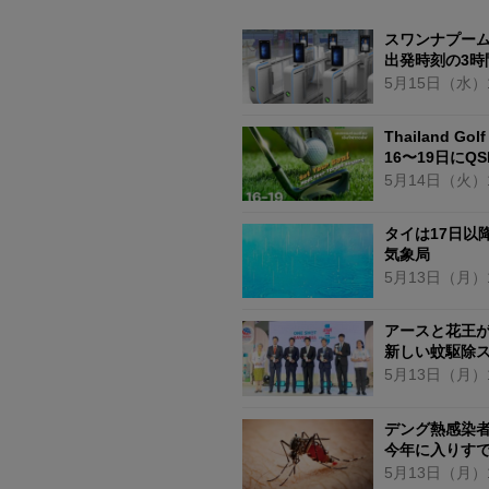
創造力あふれる人間を育てていきたい
スワンナプー
出発時刻の3時
5月15日
（水）
Thailand Golf
16〜19日にQ
5月14日
（火）
タイは17日以
気象局
5月13日
（月）
アースと花王
新しい蚊駆除
5月13日
（月）
デング熱感染
今年に入りすでに
5月13日
（月）