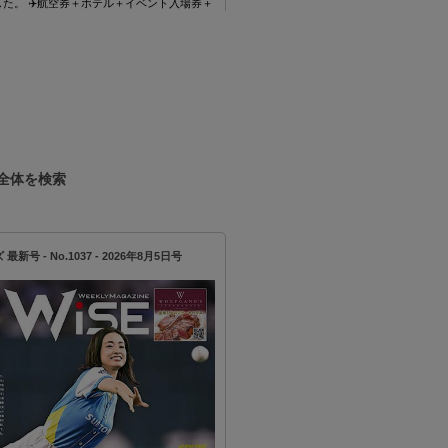
た。 ✈️航空券＋ホテル＋イベント入場券＋
🇵安心の日本語ガイドサポート付き 💫
ツ〜
全体を検索
新号 - No.1037 - 2026年8月5日号