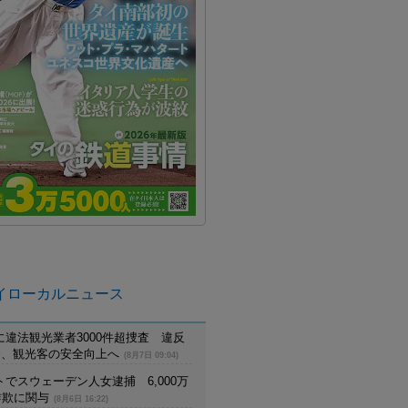
イローカルニュース
に違法観光業者3000件超捜査 違反
摘発、観光客の安全向上へ
(8月7日 09:04)
でスウェーデン人女逮捕 6,000万
詐欺に関与
(8月6日 16:22)