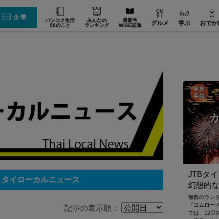
企業
バンコク生活
みんなの
最新号
グルメ
学ぶ
おでか
50のこと
ランキング
WiSE誌面
スターツ タイランド
JTBタ
: タイローカルニュース
幻想的
世界21ヶ国34拠点 海外不動産のリーディングカンパ
ool
ニー スターツ
無数のラン
「コムローイ
記事の表示順：
では、12月