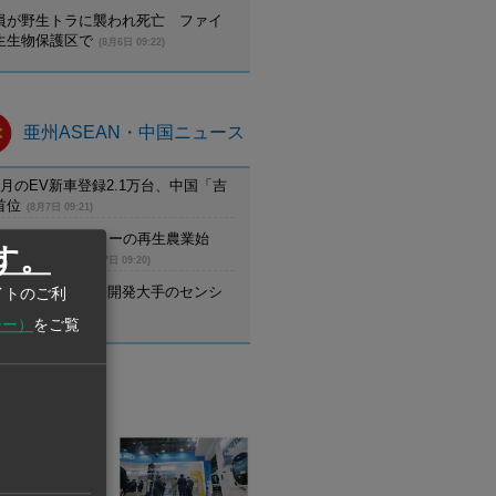
員が野生トラに襲われ死亡 ファイ
生生物保護区で
(8月6日 09:22)
亜州ASEAN・中国ニュース
月のEV新車登録2.1万台、中国「吉
首位
(8月7日 09:21)
ム】UCCがコーヒーの再生農業始
す。
調達先と提携
(8月7日 09:20)
野村不動産、住宅開発大手のセンシ
イトのご利
設立
(8月7日 09:20)
シー）
をご覧
業情報
業
HAI
TIONAL CO.,