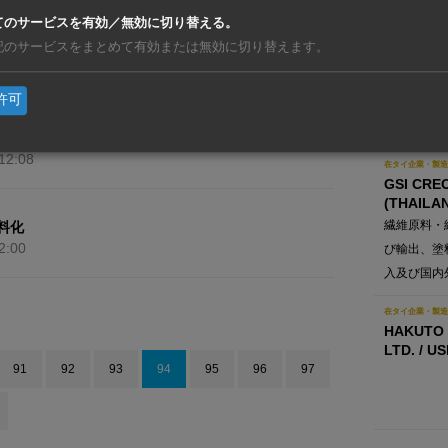
LTD.
てのサービスを有効／無効に切り替える。
ス新規感染者数 – 5月5日〜5月11日
環境システ
記のサービスをまとめて有効または無効に切り替えます。
9:27
ステム、ク
時間情報シ
許可
企画・設計
のタイ向け輸出量
工・メンテ
増加
12:08
在タイ企業・製造
GSI CRE
(THAILAN
繊維原料・
料化
2:00
び輸出、塗
入及び国内
在タイ企業・製造
HAKUTO 
LTD. / U
91
92
93
94
95
96
97