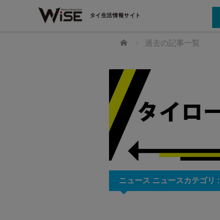
タイ生活情報サイト
ホーム
過去の記事一覧
ニュース ニュースカテゴリ 
St. Andrews International Sch
所／タイ池田柿沼
Sukhumvit 107
ィーな精密プレス加工（池田製作所）
将来的なリーダーを目指せるような
のプロフェッショナル（タイ池田柿沼）