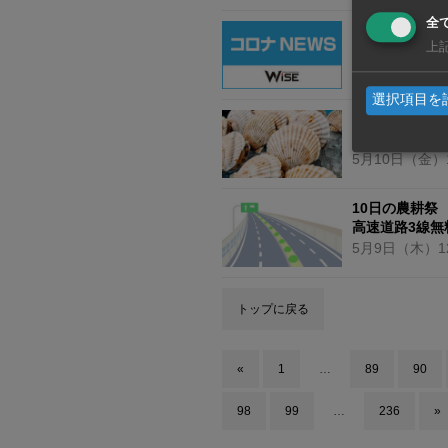
全
新型コロナウイル
上
5月13日
（月）
選択項目を
日本産ホタテ
昨年比で14倍
5月10日
（金）
10日の農耕祭
高速道路3線無
5月9日
（木）
1
トップに戻る
«
1
…
89
90
98
99
…
236
»