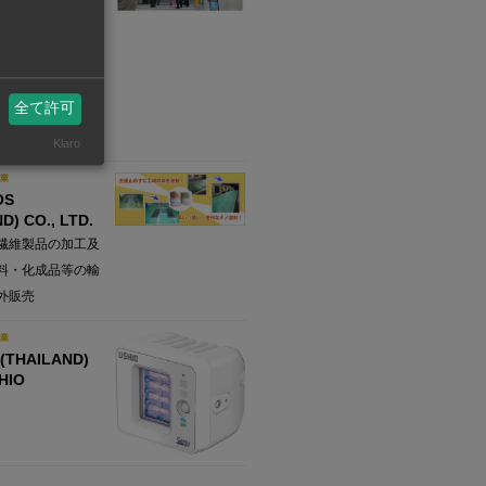
ム、パーキングシ
リーンシステム、
ステム
全て許可
・製造・販売・施
ナンス
Klaro
業
OS
D) CO., LTD.
繊維製品の加工及
料・化成品等の輸
外販売
業
(THAILAND)
SHIO