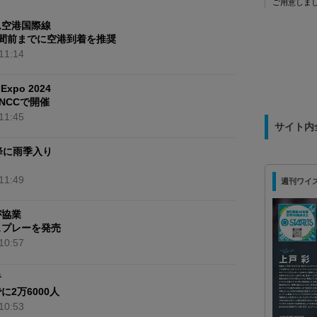
ご用意しまし
送迎付き 
ム空港国際線
28,900バー
間前までに空港到着を推奨
11:14
 Expo 2024
SNCCで開催
11:45
サイト内
降に雨季入り
11:49
週刊ワイズ 最
が協業
スプレーを発売
10:57
者
2万6000人
10:53