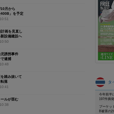
10月から
400B」を予定
10:51
発計画を見直し
い新設備建設へ
10:50
幼児誘拐事件
ンで逮捕
10:48
蓋を踏み抜いて
に転落
タ
10:41
今年前半
197件
レールが歪む
10:38
プーケット
B被害の