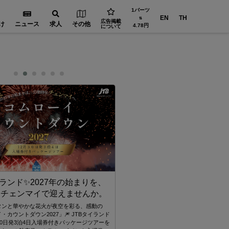
1バーツ
EN
TH
⇅
広告掲載
け
ニュース
求人
その他
4.78円
について
イランド✨2027年の始まりを、
110Financial
なチェンマイで迎えませんか。
帰国後、後悔しないために
タイにいるうちにできることってなんだろ
タンと華やかな花火が夜空を彩る、感動の
海外居住ステータスを活かした資産運用と
・カウントダウン2027」🎆 JTBタイランド
30日発3泊4日入場券付きパッケージツアーを