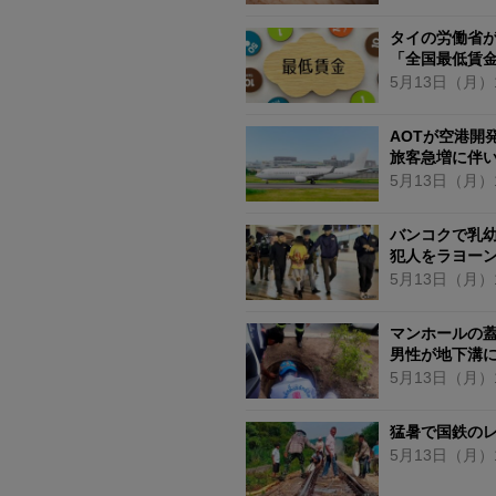
タイの労働省が
「全国最低賃金
5月13日
（月）
AOTが空港開
旅客急増に伴
5月13日
（月）
バンコクで乳
犯人をラヨー
5月13日
（月）
マンホールの
男性が地下溝
5月13日
（月）
猛暑で国鉄の
5月13日
（月）