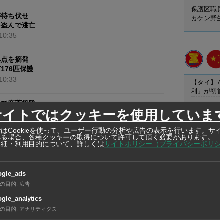
保護区職
が待ち伏せ
カケン野
を盗んで逃亡
10:35
拠点を摘発
176匹保護
10:33
【タイ】7
利」が初
港で麻薬摘発
【ベトナ
サイトではクッキーを使用していま
ポートの中に隠す
動、現地
10:30
【タイ】
はCookieを使って、ユーザー行動の分析や広告の表示を行います。サ
れる場合、各種クッキーの取得について許可して頂く必要があります。
リと合弁
詳細・利用目的について、詳しくは
サイトポリシー（プライバシーポリ
を
さえる
10:25
ogle_ads
在タイ企
の目的
:
広告
場で大火災
在タイ企業・製造
gle_analytics
間後に鎮火
AMANO T
の目的
:
アナリティクス
10:23
INTERNA