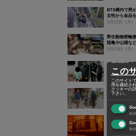
BTS構内で男
女性から金品
5月13日
（月）
野生動物密輸
陸亀や山猫など
5月13日
（月）
プーケット空
この
外国人がパス
5月13日
（月）
このサイトで
用を継続さ
クッキーの
薬物乱用の男
下さい。
市民が取り押
5月13日
（月）
Go
取得
リサイクル工
Goo
発生から56時
取得
5月13日
（月）