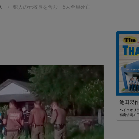
ス
犯人の元校長を含む 5人全員死亡
JTBタイランド✨2027年の始まりを、
幻想的なチェンマイで迎えませんか。
池田製
無数のランタンと華やかな花火が夜空を彩る、感動の
ハイクオリ
「コムローイ・カウントダウン2027」🎆 JTBタイランド
精密切削加
では、12月30日発3泊4日入場券付きパッケージツアーを
ご用意しました。 ✈️航空券＋ホテル＋イベント入場券＋
送迎付き 🇯🇵安心の日本語ガイドサポート付き 💫
28,900バーツ〜
ーディネーター」