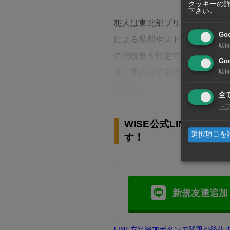
クッキーの
下さい。
犯人は東北部ブリーラム県で校
Go
による私怨やストレスが動機
取得
の元校長を特定できたが、男
Goo
後、車の中で拳銃自殺を図り、
取得
ション）
全
上
WISE公式LINEの
選択項目を
す！
新規友達追加
LINE友達追加ボタンで問題が発