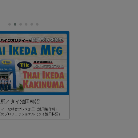
110Financial
帰国後、後悔しないために
作所／タイ池田柿沼
タイにいるうちにできることってなんだろ
海外居住ステータスを活かした資産運用と
ティーな精密プレス加工（池田製作所）
工のプロフェッショナル（タイ池田柿沼）