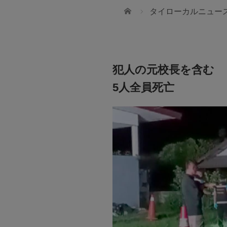
ホーム
タイローカルニュー
犯人の元校長を含む
5人全員死亡
 タイランド
34拠点 海外不動産のリーディングカンパ
ツ
JTA(THAILAND)CO.,LTD
JTA(THAILAND)CO.,LTDの「ツアーコ