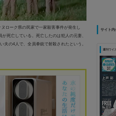
ッサヌローク県の民家で一家殺害事件が発生し
サイト内
員が死亡している。死亡したのは犯人の元妻、
い夫の4人で、全員拳銃で射殺されたという。
週刊ワイズ 最