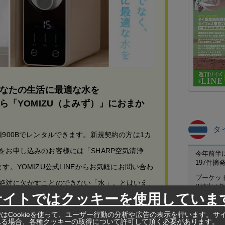
なたの生活に最適な水を
ら「YOMIZU（よみず）」におまか
タ
900Bでレンタルできます。新規契約の方は1カ
をお申し込みのお客様には「SHARP空気清浄
今年前半
197件
す。YOMIZU公式LINEからお気軽にお問い合わ
プーケット
絶対に欠かすことのできない「水」。とはいえ、
B被害の
サイトではクッキーを使用していま
では水道水の水をそのま…
保護区職
カケン野
はCookieを使って、ユーザー行動の分析や広告の表示を行います。サ
れる場合、各種クッキーの取得について許可して頂く必要があります。