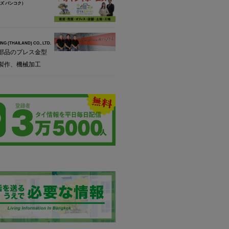
ズ バンコク）
NG (THAILAND) CO., LTD.
部品のプレス金型
製作、機械加工