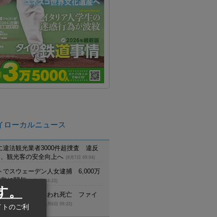
イローカルニュース
に違法観光業者3000件超捜査 違反
摘発、観光客の安全向上へ
(8月7日 09:04)
でスウェーデン人女逮捕 6,000万
詐欺に関与
(8月6日 16:22)
す。
員が野生トラに襲われ死亡 ファイ
生生物保護区で
(8月6日 09:22)
イトのご利