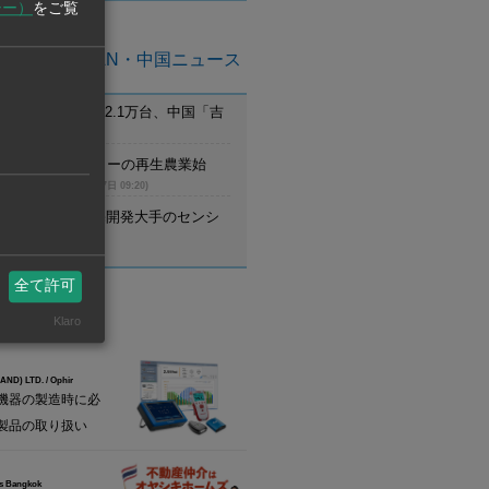
シー）
をご覧
亜州ASEAN・中国ニュース
月のEV新車登録2.1万台、中国「吉
首位
(8月7日 09:21)
ム】UCCがコーヒーの再生農業始
調達先と提携
(8月7日 09:20)
野村不動産、住宅開発大手のセンシ
設立
(8月7日 09:20)
全て許可
Klaro
業情報
ND) LTD. / Ophir
機器の製造時に必
製品の取り扱い
s Bangkok