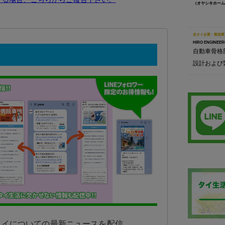
（オヤシキホーム
在タイ企業・製造業
HIRO ENGINEERI
自動車骨格
設計および
日タイについての最新ニュースを配信。