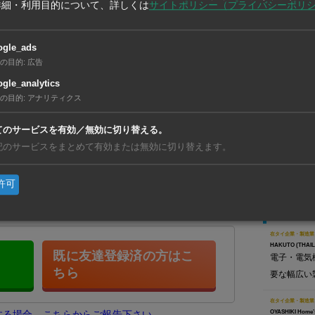
詳細・利用目的について、詳しくは
サイトポリシー（プライバシーポリ
長をつとめていた男（52歳）。元妻との離婚
ogle_ads
だと推測されている。事件発生後、警察は犯人
の目的
:
広告
【タイ】7
は故郷のブリーラム県へ逃亡していた。その
gle_analytics
利」が初
死亡していたという。（7月23日＝マティ
の目的
:
アナリティクス
【ベトナ
動、現地
てのサービスを有効／無効に切り替える。
【タイ】
記のサービスをまとめて有効または無効に切り替えます。
リと合弁
友だち登録で、記事の続きをご覧になれま
許可
在タイ企
在タイ企業・製造業
HAKUTO (THAILA
既に友達登録済の方はこ
電子・電気
ちら
要な幅広い
在タイ企業・製造業
OYASHIKI Home’
生する場合、こちらからご報告下さい。