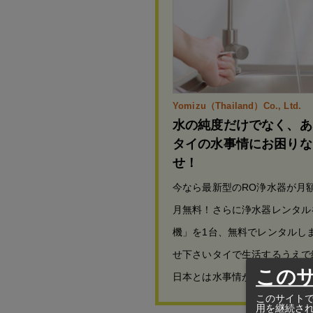
Yomizu（Thailand）Co., Ltd.
水の純度だけでなく、あ
タイの水事情にお困りな
せ！
今なら最新型のRO浄水器が月額
月無料！さらに浄水器レンタル
機」を1台、無料でレンタルしま
せ下さいタイで生活するうえで
この
日本とは水事情が異なり、タイ
このサイトで
用を継続さ