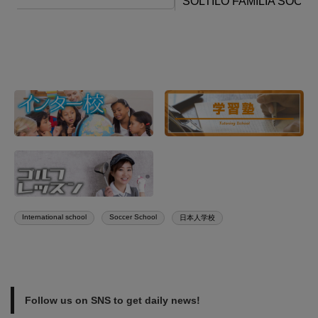
SOLTILO FAMILIA SOCCER SCHOOL THAILAND
K
Japanese version of this page is here. （このページの日本
Th
語版…
co
International school
Soccer School
日本人学校
Follow us on SNS to get daily news!