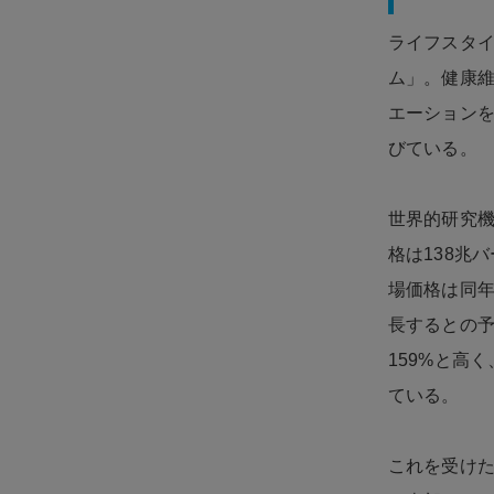
ライフスタ
ム」。健康
エーション
びている。
世界的研究機関「
格は138兆
場価格は同年
長するとの
159%と高
ている。
これを受け