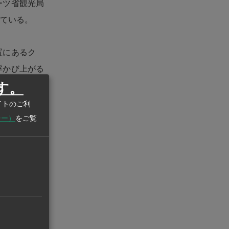
ーツ省観光局
めている。
置にあるク
浮かび上がる
す。
00万バーツ
りに着手。前述
イトのご利
表される新鮮
シー）
をご覧
るホリス
ェルネスに敏
た。
われる我々