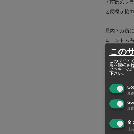
イ南部のク
と同県が協力
県内７カ所
ローントム
この
エメラルドや
（約5,20
このサイトで
用を継続さ
の天然温泉
クッキーの
下さい。
な食材を使
Go
ティックな
取得
感な欧米人
Goo
取得
地域資源に
全
の、サード
上