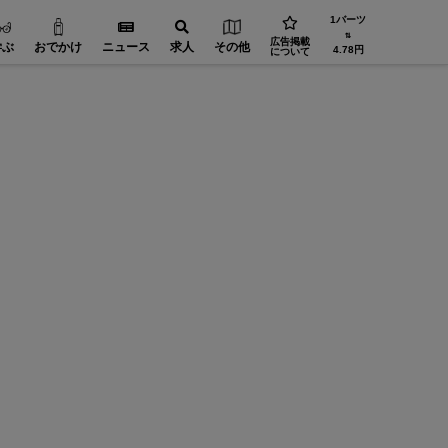
1バーツ
⇅
広告掲載
学ぶ
おでかけ
ニュース
求人
その他
4.78円
について
JPグリ