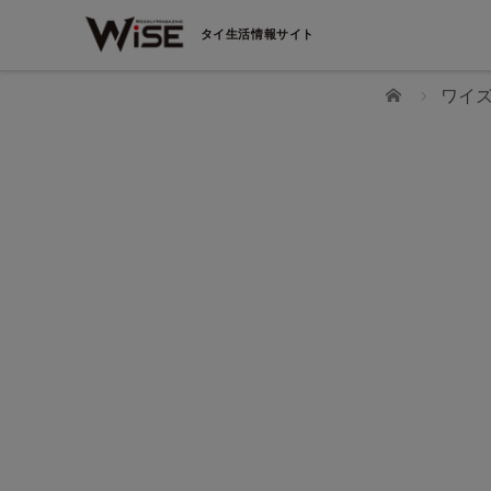
タイ生活情報サイト
ホーム
ワイ
【日本製鉄発 現役CEOが語る】 駐在地から革新
起こす3つの心得 〜10億円の設備を止める「たっ
別対談
た1つの部品」のリスクとは〜