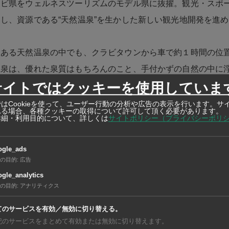
ラビ県をウェルネスツーリズムのモデル県に抜擢。観光・スポ
し、資源である“天然温泉”を生かした新しい観光地開発を進
にある天然温泉の中でも、クラビタウンから車で約１時間の位
温泉は、優れた泉質はもちろんのこと、手付かずの自然の中に
サイトではクッキーを使用していま
コバルトブルー色をした幻想的な光景が見物だ。同県では1,5
0万円）の予算を投じ、“スパシティ・クローントム”なる街づく
はCookieを使って、ユーザー行動の分析や広告の表示を行います。サ
れる場合、各種クッキーの取得について許可して頂く必要があります。
に加え、海と山に囲まれた自然環境での森林浴や地産地消に代
詳細・利用目的について、詳しくは
サイトポリシー（プライバシーポリ
用した食事、タイマッサージなどで、身も心もリラックスでき
ogle_ads
滞在を目指すという。同県のアピチャイタイ観光局長は、「ウ
の目的
:
広告
を筆頭に、質の良い観光客を誘致したい」と、意気込みを語っ
gle_analytics
の目的
:
アナリティクス
触れ、新しい発見が叶うウェルネスツーリズム。日々時間に追
てのサービスを有効／無効に切り替える。
・プレイスとなることを期待したい。
記のサービスをまとめて有効または無効に切り替えます。