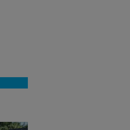
「日本人
グリーン
元 味の素 ASEAN事業統括責任者が明かす 海外拠
点を成功に導く ものづくり経営の真髄
026年08月26日（水）【タイ時間】13:00-14:00 / 【日本時
】15:00-16:0…