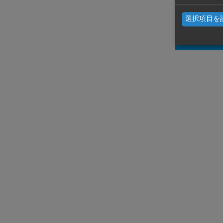
選択項目を
タイ転職
者と企業
THAI SCOUT（タイスカウト）
登録するだけでタイ転職の可能性が拡がる