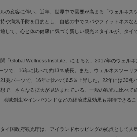
イルの変容に伴い、近年、世界中で需要が高まる「ウェルネス
維持や病気予防を目的とし、自然の中でスパやフィットネスな
を通して、心と体の健康に気づく新しい観光スタイルが、タイ
Global Wellness Institute」によると、2017年のウ
バーツで、16年に比べて約13％成長。また、ウェルネスツーリ
21兆バーツで、16年に比べて6.5％上昇した。22年には30兆
予想で、さらなる拡大が見込まれている。一般の観光に比べて
く、地域創生やインバウンドなどの経済波及効果も期待できる
たタイ国政府観光庁は、アイランドホッピングの拠点として人