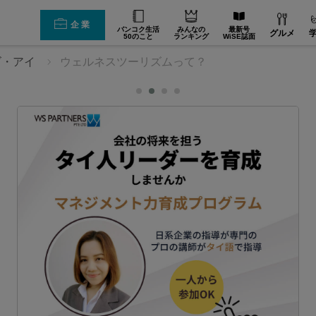
企業
バンコク生活
みんなの
最新号
グルメ
50のこと
ランキング
WiSE誌面
ズ・アイ
ウェルネスツーリズムって？
を