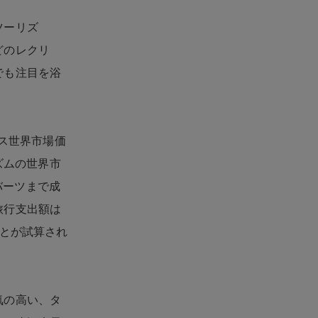
ツーリズ
どのレクリ
でも注目を浴
ェルネス世界市場価
ズムの世界市
バーツまで成
旅行支出額は
ことが試算され
気の高い、タ