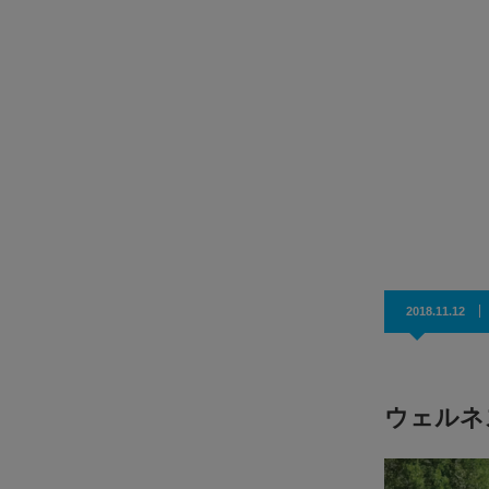
通うJP
セミナーお申し込みはこちら※先着順のため、お早めにお
で…
し込みくださいセミナー概要「本社からはコスト削…
2018.11.12
ウェルネ