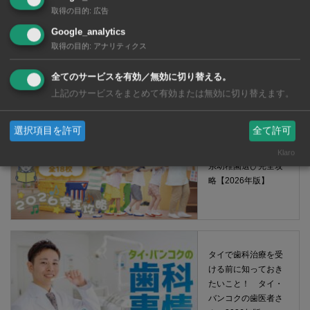
取得の目的
:
広告
Google_analytics
タイ・バンコクの保
取得の目的
:
アナリティクス
育園選び完全攻略
【2026年版】
全てのサービスを有効／無効に切り替える。
上記のサービスをまとめて有効または無効に切り替えます。
選択項目を許可
全て許可
タイ・バンコクの日
Klaro
系幼稚園選び完全攻
略【2026年版】
タイで歯科治療を受
ける前に知っておき
たいこと！ タイ・
バンコクの歯医者さ