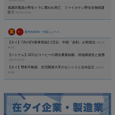
(8月6日 16:22)
保護区職員が野生トラに襲われ死亡 ファイカケン野生生物保護
区で
(8月6日 09:22)
亜州ASEAN・中国ニュース
【タイ】7月のEV新車登録2.1万台、中国「吉利」が初首位
(8月7日
09:21)
【ベトナム】UCCがコーヒーの再生農業始動、現地調達先と提携
(8月7日 09:20)
【タイ】野村不動産、住宅開発大手のセンシリと合弁設立
(8月7日
09:20)