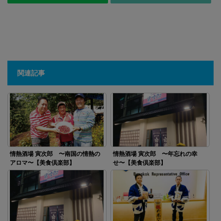
関連記事
情熱酒場 寅次郎 〜南国の情熱の
情熱酒場 寅次郎 〜年忘れの幸
アロマ〜【美食倶楽部】
せ〜【美食倶楽部】