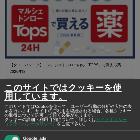
【タイ・バンコク】 マルシェトンロー内の「TOPS」で買える薬
2026年版
このサイトではクッキーを使
用しています。
【タイ・バンコ
ク】 コンビニ（セ
このサイトではCookieを使って、ユーザー行動の分析や広告の表
示を行います。サイトのご利用を継続される場合、各種クッキー
ブンイレブン）で買
の取得について許可して頂く必要があります。
える薬 2026年版
クッキーの詳細・利用目的について、詳しくは
サイトポリシー
（プライバシーポリシー）
をご覧下さい。
Google_ads