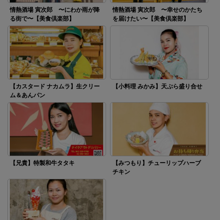
情熱酒場 寅次郎 〜にわか雨が降
情熱酒場 寅次郎 〜幸せのかたち
る街で〜【美食倶楽部】
を届けたい〜【美食倶楽部】
【カスタード ナカムラ】生クリー
【小料理 みかみ】天ぷら盛り合せ
ム＆あんパン
【兄貴】特製和牛タタキ
【みつもり】チューリップハーブ
チキン