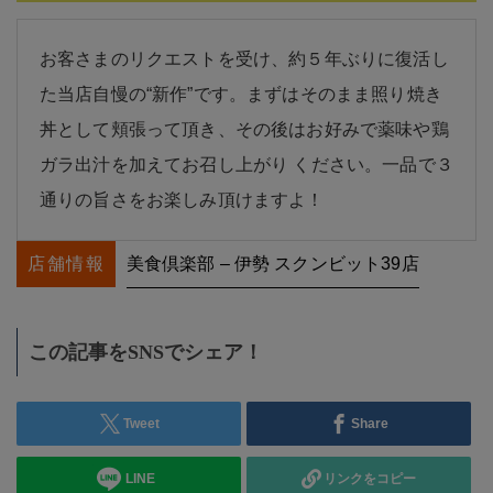
お客さまのリクエストを受け、約５年ぶりに復活し
た当店自慢の“新作”です。まずはそのまま照り焼き
丼として頬張って頂き、その後はお好みで薬味や鶏
ガラ出汁を加えてお召し上がり
ください。一品で３
通りの旨さをお楽しみ頂けますよ！
店舗情報
美食倶楽部 – 伊勢 スクンビット39店
この記事をSNSでシェア！
Tweet
Share
LINE
リンクをコピー