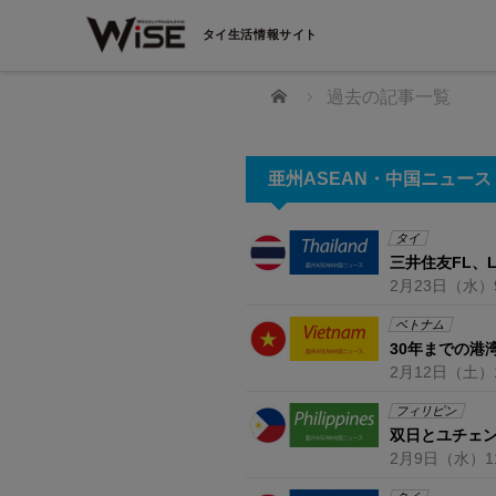
タイ生活情報サイト
ホーム
過去の記事一覧
亜州ASEAN・中国ニュース 
タイ
三井住友FL、
2月23日
（水）
ベトナム
30年までの港
2月12日
（土）
動化）【在タイ企業・製造業】
設備・機械【在タイ企業・製
フィリピン
双日とユチェ
2月9日
（水）
1