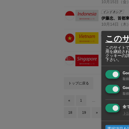
10月15日
（金
インドネシア
伊藤忠、首都
10月14日
（木
ベトナム
この
阪急阪神不動産
10月1日
（金）
このサイトで
用を継続さ
クッキーの
シンガポール
下さい。
武田薬品、CO
9月30日
（木）
Go
取得
トップに戻る
Goo
取得
«
1
…
9
10
全
18
19
»
上
選択項目を