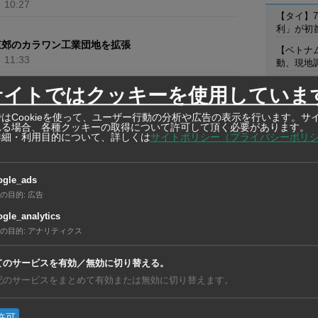
）
10:27
【タイ】7
利」が初
東郊のカラワン工業団地を拡張
【ベトナ
）
11:33
動、現地
【タイ】
サイトではクッキーを使用していま
リと合弁
とCRE、ハノイ近郊に倉庫建設
12:21
はCookieを使って、ユーザー行動の分析や広告の表示を行います。サ
れる場合、各種クッキーの取得について許可して頂く必要があります。
詳細・利用目的について、詳しくは
サイトポリシー（プライバシーポリ
2ゼロの建物設置
在タイ企
10:18
ogle_ads
在タイ企業・製造
a2networ
の目的
:
広告
mobile）
gle_analytics
日本人向け
の目的
:
アナリティクス
サービス。
11
12
13
14
15
16
17
業。
てのサービスを有効／無効に切り替える。
記のサービスをまとめて有効または無効に切り替えます。
在タイ企業・製造
GSI CRE
(THAILAN
許可