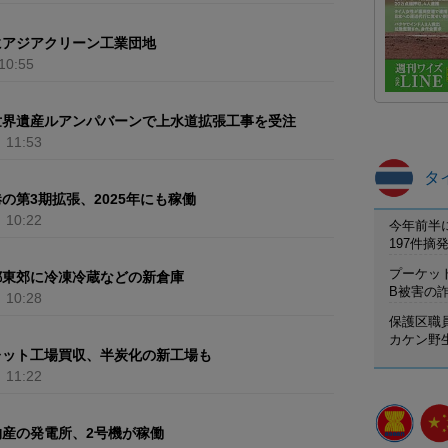
にアジアクリーン工業団地
10:55
世界遺産ルアンパバーンで上水道拡張工事を受注
）
11:53
タ
の第3期拡張、2025年にも稼働
）
10:22
今年前半
197件
プーケット
都東郊に冷凍冷蔵などの新倉庫
B被害の
）
10:28
保護区職
カケン野
レット工場買収、半炭化の新工場も
）
11:22
産の発電所、2号機が稼働