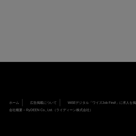
ホーム
広告掲載について
WiSEデジタル「ワイズJob Find!」に求人を
会社概要 – RyDEEN Co., Ltd.（ライディーン株式会社）