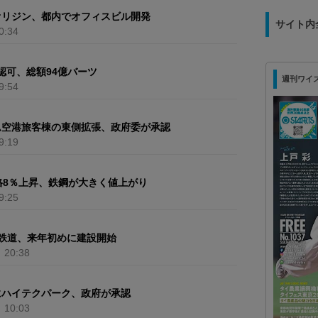
オリジン、都内でオフィスビル開発
サイト内
0:34
を認可、総額94億バーツ
週刊ワイズ 最
9:54
ム空港旅客棟の東側拡張、政府委が承認
9:19
格8％上昇、鉄鋼が大きく値上がり
9:25
鉄道、来年初めに建設開始
）
20:38
にハイテクパーク、政府が承認
）
10:03