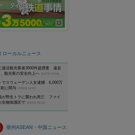
イローカルニュース
に違法観光業者3000件超捜査 違反
摘発、観光客の安全向上へ
(8月7日 09:04)
でスウェーデン人女逮捕 6,000万
詐欺に関与
(8月6日 16:22)
員が野生トラに襲われ死亡 ファイ
生生物保護区で
(8月6日 09:22)
亜州ASEAN・中国ニュース