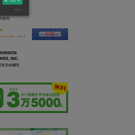
繊維製品の加工及
Klaro
料・化成品等の輸
外販売
業
 レジストラー （タイラ
JOHNSON
RS, INC.
審査登録機関