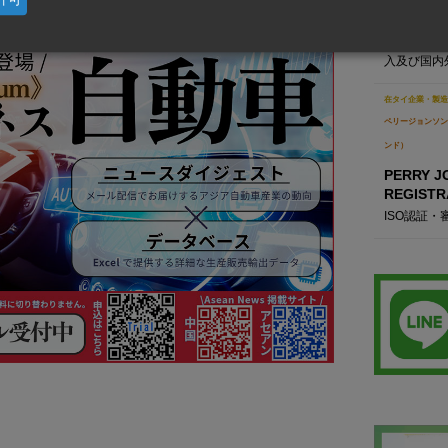
繊維原料・
び輸出、塗
入及び国内
在タイ企業・製造
ペリージョンソン
ンド）
PERRY 
REGISTRA
ISO認証・