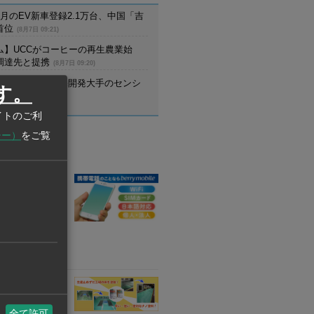
月のEV新車登録2.1万台、中国「吉
首位
(8月7日 09:21)
ム】UCCがコーヒーの再生農業始
調達先と提携
(8月7日 09:20)
野村不動産、住宅開発大手のセンシ
す。
設立
(8月7日 09:20)
イトのご利
シー）
をご覧
業情報
業
k （berry
携帯電話の販売・
レンタル倉庫事
業
OS
D) CO., LTD.
全て許可