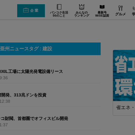
企業
バンコク生活
みんなの
最新号
グルメ
50のこと
ランキング
WiSE誌面
亜州ニュースタグ : 建設
LIXIL工場に太陽光発電設備リース
9:36
湾開発、313兆ドンを投資
12:38
造業】
WiSEデジタルに求人広告を掲載！
省エネ
効果抜群！コスパ◎
ンコ財閥、首都圏でオフィスビル開発
1:37