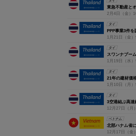
タイ
東急不動産と
2月4日
（金）
1
タイ
PPP事業3件
1月21日
（金）
タイ
スワンナプー
1月19日
（水）
タイ
21年の建材価
1月10日
（月）
タイ
3空港結ぶ高速
12月27日
（月
ベトナム
北部ハナム省
12月17日
（金