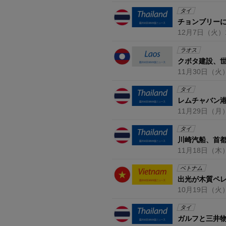
タイ
チョンブリー
12月7日
（火）
ラオス
クボタ建設、
11月30日
（火
タイ
レムチャバン港
11月29日
（月
タイ
川崎汽船、首
11月18日
（木
ベトナム
出光が木質ペ
10月19日
（火
タイ
ガルフと三井物