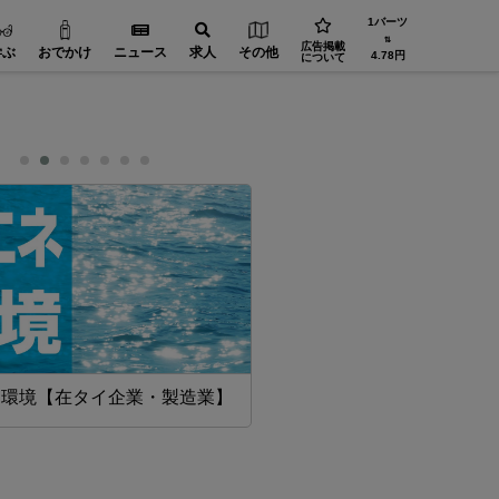
1バーツ
⇅
広告掲載
学ぶ
おでかけ
ニュース
求人
その他
4.78円
について
・環境【在タイ企業・製造業】
工場設備【在タイ企業・製造