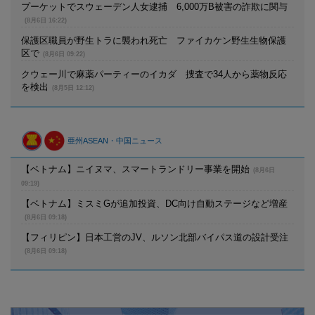
プーケットでスウェーデン人女逮捕 6,000万B被害の詐欺に関与
(8月6日 16:22)
保護区職員が野生トラに襲われ死亡 ファイカケン野生生物保護
区で
(8月6日 09:22)
クウェー川で麻薬パーティーのイカダ 捜査で34人から薬物反応
を検出
(8月5日 12:12)
亜州ASEAN・中国ニュース
【ベトナム】ニイヌマ、スマートランドリー事業を開始
(8月6日
09:19)
【ベトナム】ミスミGが追加投資、DC向け自動ステージなど増産
(8月6日 09:18)
【フィリピン】日本工営のJV、ルソン北部バイパス道の設計受注
(8月6日 09:18)