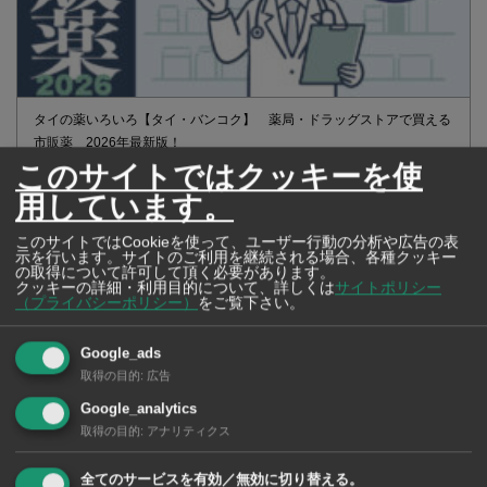
タイの薬いろいろ【タイ・バンコク】 薬局・ドラッグストアで買える
市販薬 2026年最新版！
このサイトではクッキーを使
用しています。
このサイトではCookieを使って、ユーザー行動の分析や広告の表
示を行います。サイトのご利用を継続される場合、各種クッキー
の取得について許可して頂く必要があります。
クッキーの詳細・利用目的について、詳しくは
サイトポリシー
（プライバシーポリシー）
をご覧下さい。
Google_ads
取得の目的
:
広告
Google_analytics
取得の目的
:
アナリティクス
2026年版 タイの鉄道事情 電車でGO！
全てのサービスを有効／無効に切り替える。