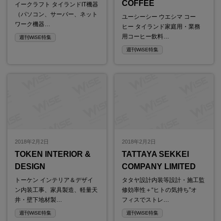
COFFEE
イークラフト タイランドIT機器
（パソコン、サーバー、ネット
ユーシーシー ウエシマ コー
ワーク機器…
ヒー タイランド家庭用・業務
用コーヒー飲料…
週刊WiSE特集
週刊WiSE特集
2018年2月2日
2018年2月2日
TOKEN INTERIOR &
TATTAYA SEKKEI
DESIGN
COMPANY LIMITED
トーケン インテリア＆デザイ
タタヤ設計内装等設計・施工監
ン内装工事、家具製造、軽量天
修効率性＋“ヒトの気持ち”オ
井・壁下地材製…
フィスでストレ…
週刊WiSE特集
週刊WiSE特集