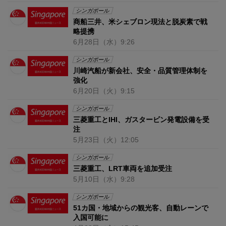
シンガポール
商船三井、米シェブロン現法と脱炭素で戦
略提携
6月28日
（水）
9:26
シンガポール
川崎汽船が新会社、安全・品質管理体制を
強化
6月20日
（火）
9:15
シンガポール
三菱重工とIHI、ガスタービン発電設備を受
注
5月23日
（火）
12:05
シンガポール
三菱重工、LRT車両を追加受注
5月10日
（水）
9:28
シンガポール
51カ国・地域からの観光客、自動レーンで
入国可能に