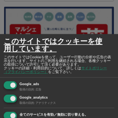
このサイトではクッキーを使
用しています。
このサイトではCookieを使って、ユーザー行動の分析や広告の表
示を行います。サイトのご利用を継続される場合、各種クッキー
の取得について許可して頂く必要があります。
クッキーの詳細・利用目的について、詳しくは
サイトポリシー
（プライバシーポリシー）
をご覧下さい。
【タイ・バンコク】 マルシェトンロー内の「TOPS」で買える薬
2026年版
Google_ads
取得の目的
:
広告
Google_analytics
取得の目的
:
アナリティクス
【タイ・バンコ
ク】 コンビニ（セ
ブンイレブン）で買
全てのサービスを有効／無効に切り替える。