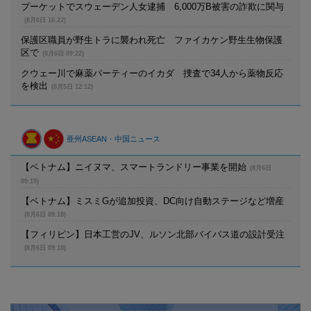
プーケットでスウェーデン人女逮捕 6,000万B被害の詐欺に関与
(8月6日 16:22)
保護区職員が野生トラに襲われ死亡 ファイカケン野生生物保護
区で
(8月6日 09:22)
クウェー川で麻薬パーティーのイカダ 捜査で34人から薬物反応
を検出
(8月5日 12:12)
亜州ASEAN・中国ニュース
【ベトナム】ニイヌマ、スマートランドリー事業を開始
(8月6日
09:19)
【ベトナム】ミスミGが追加投資、DC向け自動ステージなど増産
(8月6日 09:18)
【フィリピン】日本工営のJV、ルソン北部バイパス道の設計受注
(8月6日 09:18)