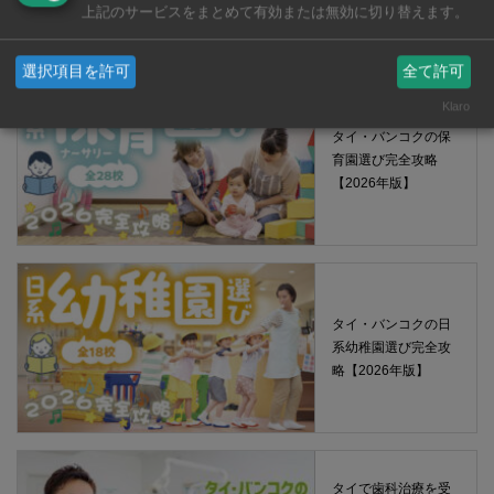
える薬 2026年版
上記のサービスをまとめて有効または無効に切り替えます。
選択項目を許可
全て許可
Klaro
タイ・バンコクの保
育園選び完全攻略
【2026年版】
タイ・バンコクの日
系幼稚園選び完全攻
略【2026年版】
タイで歯科治療を受