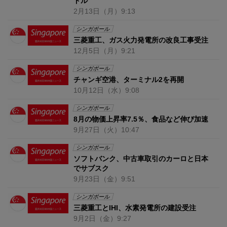
ドル
2月13日
（月）
9:13
シンガポール
三菱重工、ガス火力発電所の改良工事受注
12月5日
（月）
9:21
シンガポール
チャンギ空港、ターミナル2を再開
10月12日
（水）
9:08
シンガポール
8月の物価上昇率7.5％、食品など伸び加速
9月27日
（火）
10:47
シンガポール
ソフトバンク、中古車取引のカーロと日本
でサブスク
9月23日
（金）
9:51
シンガポール
三菱重工とIHI、水素発電所の建設受注
9月2日
（金）
9:27