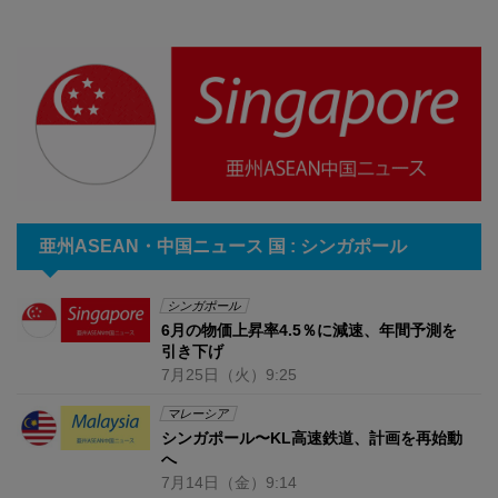
亜州ASEAN・中国ニュース 国 : シンガポール
シンガポール
6月の物価上昇率4.5％に減速、年間予測を
引き下げ
7月25日
（火）
9:25
マレーシア
シンガポール〜KL高速鉄道、計画を再始動
へ
7月14日
（金）
9:14