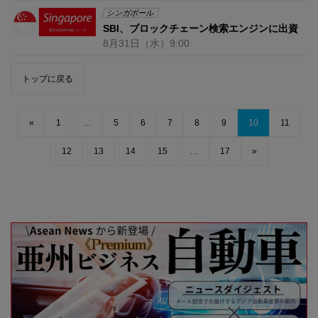
シンガポール
SBI、ブロックチェーン検索エンジンに出資
8月31日
（水）
9:00
トップに戻る
«
1
…
5
6
7
8
9
10
11
12
13
14
15
…
17
»