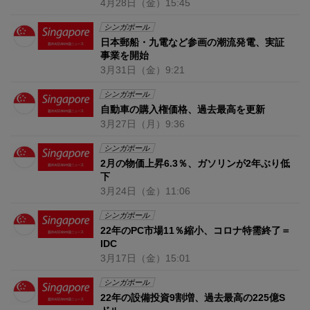
4月28日
（金）
15:45
シンガポール
日本郵船・九電など参画の潮流発電、実証
事業を開始
3月31日
（金）
9:21
シンガポール
自動車の購入権価格、過去最高を更新
3月27日
（月）
9:36
シンガポール
2月の物価上昇6.3％、ガソリンが2年ぶり低
下
3月24日
（金）
11:06
シンガポール
22年のPC市場11％縮小、コロナ特需終了＝
IDC
3月17日
（金）
15:01
シンガポール
22年の設備投資9割増、過去最高の225億S