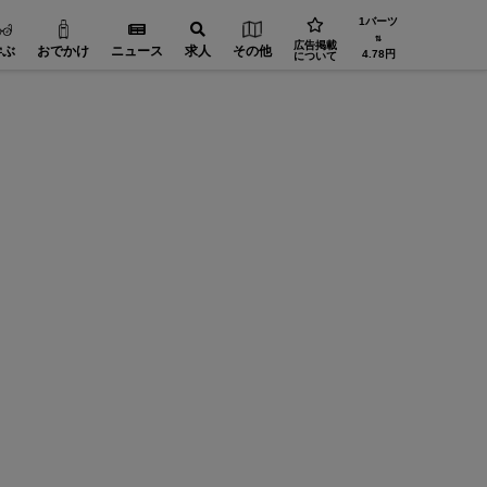
1バーツ
⇅
広告掲載
学ぶ
おでかけ
ニュース
求人
その他
4.78円
について
地鶏料理
とんかつ勝一