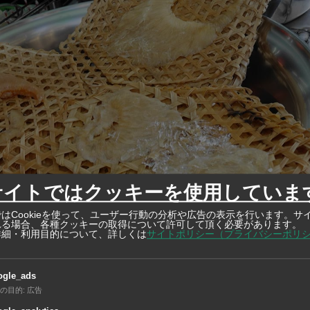
サイトではクッキーを使用していま
はCookieを使って、ユーザー行動の分析や広告の表示を行います。サ
れる場合、各種クッキーの取得について許可して頂く必要があります。
詳細・利用目的について、詳しくは
サイトポリシー（プライバシーポリ
、干しアワビ、ツバメの巣と並ぶ、中華三大高級食材のひとつ
ogle_ads
も珍重されている食材です。およそ400種類いると言われる
の目的
:
広告
使われるサメは限られています。まず、最高級とされているの