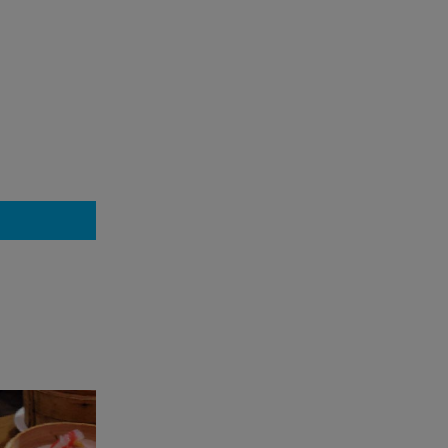
2019
タイで愛され続ける、不動の「一番老舗」
技と地鶏
サクッと響く伝統の技が光るとんかつ専門店「勝一」