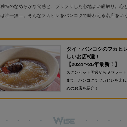
た独特のなめらかな食感と、プリプリした心地よい歯触り。心
いは唯一無二。そんなフカヒレをバンコクで味わえる名店をい
タイ・バンコクのフカヒ
しいお店5選！
【2024〜25年最新！】
スクンビット周辺からヤワラート
まで、バンコクでフカヒレを楽し
めのお店を紹介！