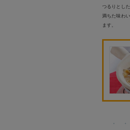
つるりとし
満ちた味わ
ます。