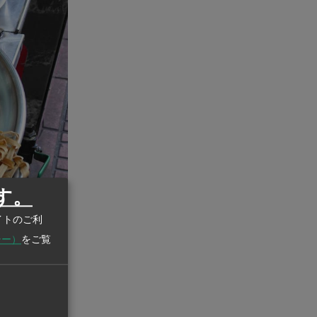
す。
イトのご利
シー）
をご覧
。希少部位を
サメですが、
が絶滅危惧種