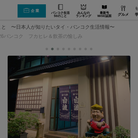
企業
バンコク生活
みんなの
最新号
グルメ
50のこと
ランキング
WiSE誌面
のこと 〜日本人が知りたいタイ・バンコク生活情報〜
2026バンコク フカヒレ＆飲茶の愉しみ
感