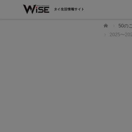
タイ生活情報サイト
ホーム
50
2025〜
OUTER ROOM 旨い酒、絶品飯、最高の音‼ 五