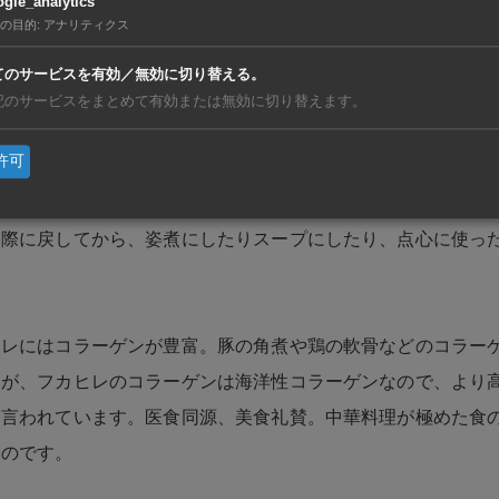
gle_analytics
ザメ。また、日本で漁獲されるヨシキリザメやモウカザメ、そ
の目的
:
アナリティクス
材となっています。
てのサービスを有効／無効に切り替える。
記のサービスをまとめて有効または無効に切り替えます。
いうくらいですから、食材として使う部位はサメの「ヒレ」。
許可
われることが多いのは尾びれや背びれ。
ら使われるのが胸ビレや腹ビレ、尻びれです。それらのヒレを
る際に戻してから、姿煮にしたりスープにしたり、点心に使っ
ヒレにはコラーゲンが豊富。豚の角煮や鶏の軟骨などのコラー
すが、フカヒレのコラーゲンは海洋性コラーゲンなので、より
と言われています。医食同源、美食礼賛。中華料理が極めた食
なのです。