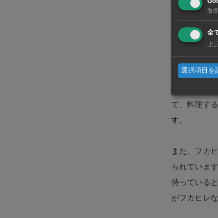
Goo
のジンベイ
取得
が人気の食
全
上
フカヒレと
選択項目を
したまま使
ほぐしてか
て、料理す
す。
また、フカ
られていま
持っている
がフカヒレ