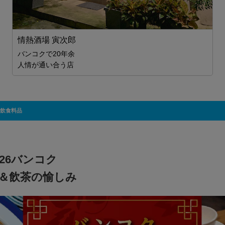
情熱酒場 寅次郎
バンコクで20年余
人情が通い合う店
飲食料品
2026バンコク
＆飲茶の愉しみ