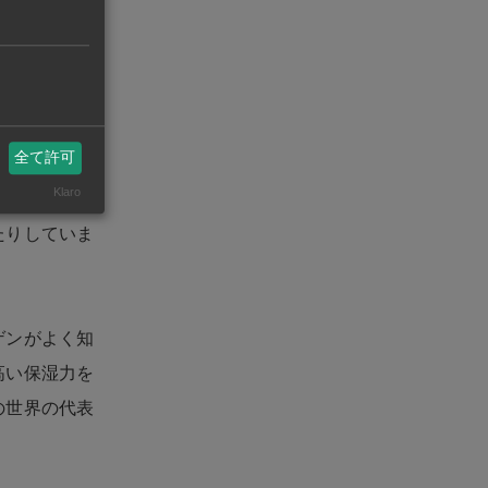
してアオザメ
ヒレの形を残
全て許可
Klaro
一度乾燥させ
たりしていま
ゲンがよく知
高い保湿力を
の世界の代表