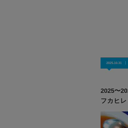
を揺さぶるバンコク唯一無二のエンタメ聖地！
厨房の熱量は専門店をも凌駕する
多国籍料理と銘酒が織りなすマリアージュ
2025.10.31
2025〜
フカヒレ