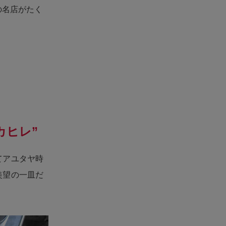
の名店がたく
カヒレ”
てアユタヤ時
羨望の一皿だ