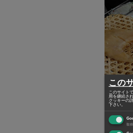
この
このサイトで
用を継続さ
クッキーの
下さい。
フカヒレは
Go
使うことから
取得
フカヒレに