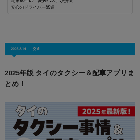
創業90年の「愛媛バス」が提供
H
安心のドライバー派遣
2025.8.14
交通
2025年版 タイのタクシー＆配車アプリま
とめ！