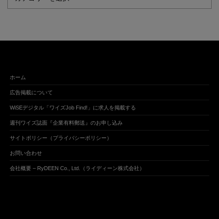
ホーム
広告掲載について
WiSEデジタル「ワイズJob Find!」に求人を掲載する
週刊ワイズ誌面『企業有料郵送』のお申し込み
サイトポリシー（プライバシーポリシー）
お問い合わせ
会社概要 – RyDEEN Co., Ltd.（ライディーン株式会社）