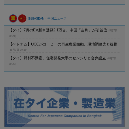
亜州ASEAN・中国ニュース
【タイ】7月のEV新車登録2.1万台、中国「吉利」が初首位
(8月7日
09:21)
【ベトナム】UCCがコーヒーの再生農業始動、現地調達先と提携
(8月7日 09:20)
【タイ】野村不動産、住宅開発大手のセンシリと合弁設立
(8月7日
09:20)