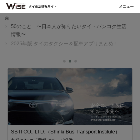
タイ生活情報サイト
ホーム
50のこと 〜日本人が知りたいタイ・バンコク生活
情報〜
2025年版 タイのタクシー＆配車アプリまとめ！
性
SBTI CO., LTD.（Shinki Bus Transport Institute）