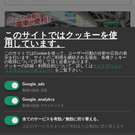
このサイトではクッキーを使
用しています。
このサイトではCookieを使って、ユーザー行動の分析や広告の表
示を行います。サイトのご利用を継続される場合、各種クッキー
の取得について許可して頂く必要があります。
クッキーの詳細・利用目的について、詳しくは
サイトポリシー
（プライバシーポリシー）
をご覧下さい。
Google_ads
2026年版 タイの鉄道事情 電車でGO！
取得の目的
:
広告
Google_analytics
取得の目的
:
アナリティクス
全てのサービスを有効／無効に切り替える。
上記のサービスをまとめて有効または無効に切り替えます。