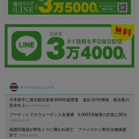
タイローカルニュース
今年前半に違法観光業者3000件超捜査 違反197件摘発、観光客の
安全向上へ
(8月7日 09:04)
プーケットでスウェーデン人女逮捕 6,000万B被害の詐欺に関与
(8月6日 16:22)
保護区職員が野生トラに襲われ死亡 ファイカケン野生生物保護
区で
(8月6日 09:22)