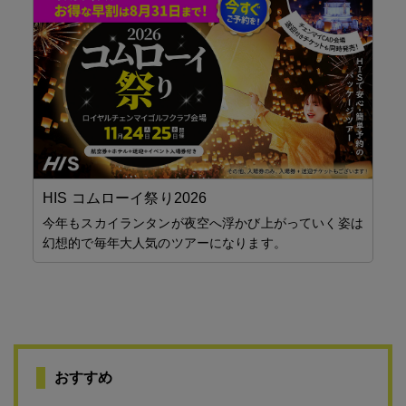
、専
SBT
Ins
HIS コムローイ祭り2026
創
今年もスカイランタンが夜空へ浮かび上がっていく姿は
安
幻想的で毎年大人気のツアーになります。
おすすめ