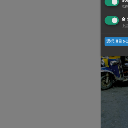
Goo
取得
トゥクト
全
上
選択項目を