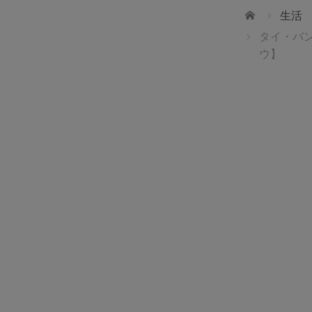
ホーム
生活
タイ・バ
ウ】
日本人家庭
コンピューター屋(Intersection Asia Co.,Ltd.)