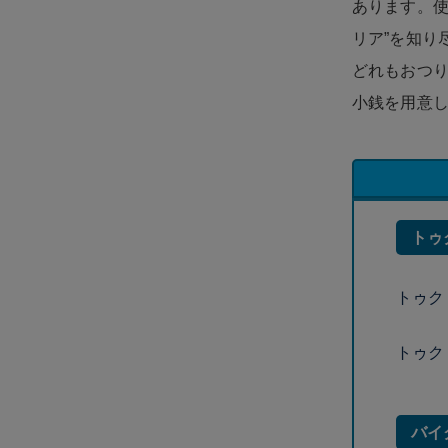
あります。使
リア”を知り
どれもおつり
小銭を用意
トゥ
トゥク
トゥク
バイ