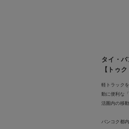
IT機器の販売・修理・設定、オフイスも一括保守
タイ・バ
【トゥク
軽トラックを
動に便利な
活圏内の移
バンコク都