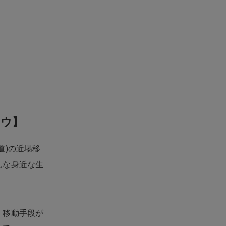
テウ】
道)の近場移
んな身近な生
く移動手段が