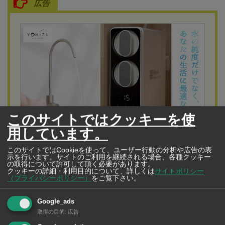
広告
このサイトではクッキーを使
用しています。
Yomizu（Thailand）Co., Ltd.
水の純度だけでなく、あなたの生活に最適な水を
このサイトではCookieを使って、ユーザー行動の分析や広告の表
示を行います。サイトのご利用を継続される場合、各種クッキー
タイの水事情にお困りなら「YOMIZU（よみ
の取得について許可して頂く必要があります。
クッキーの詳細・利用目的について、詳しくは
サイトポリシー
ず）」におまかせ！
（プライバシーポリシー）
をご覧下さい。
今なら最新型のRO浄水器が月額900Bでレンタルできま
Google_ads
す。新規契約の方は1カ月無料！さらに浄水器レンタルを
取得の目的
:
広告
お申し込みのお客様には「SHARP空気清浄機」を1台、無