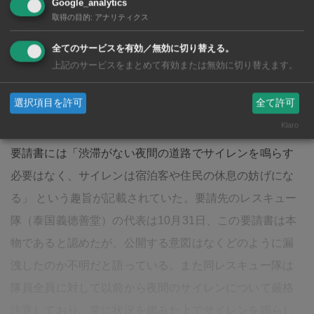
Google_analytics
料でレンタルします。YOMIZU公式LINEからお気軽にお
取得の目的
:
アナリティクス
問い合わせ下さいタイで生活するうえで絶対に欠かすこ
全てのサービスを有効／無効に切り替える。
とのできない「水」。とはいえ、日本とは水事情が異な
上記のサービスをまとめて有効または無効に切り替えます。
り、タイでは水道水の水をそのま…
選択項目を許可
全て許可
Klaro
要請書には「渋滞がない夜間の道路でサイレンを鳴らす
必要はなく、サイレンは宿泊客や住民の休息の妨げにな
る」 という趣旨が記載されていた。要請先のレスキュー
隊（泰国義徳善堂）の代表は10月31日、この要請書は本
物であると認めたが、公開する意図はなくどのように漏
洩したのか不明だと語っている。また同レスキュー隊は
隊員全員に対して以前から夜間のサイレンについて厳格
注意しており、常に状況を鑑みた上でサイレンを鳴らし