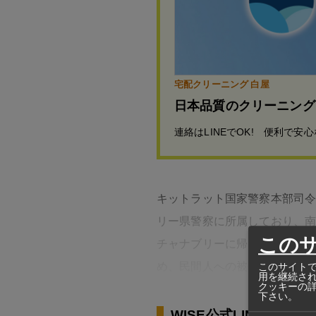
宅配クリーニング 白屋
日本品質のクリーニング
連絡はLINEでOK! 便利で安
キットラット国家警察本部司
リー県警察に所属しており、
この
チャナブリーに帰る途中だっ
め、民間人への被害はなかっ
このサイトで
用を継続さ
クッキーの
下さい。
WISE公式LINEの