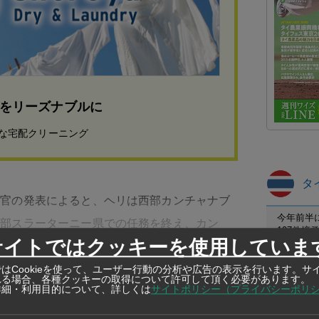
をリーズナブルに
心な宅配クリーニング
タ
令官の発表によると、ヘリは西部カンチャナブ
今年前半
南部スラーターニー県での任務を終え、カン
197件
サイトではクッキーを使用していま
たとみられている。ヘリは空き地に墜落したた
プーケット
B被害の
た。
はCookieを使って、ユーザー行動の分析や広告の表示を行います。サ
れる場合、各種クッキーの取得について許可して頂く必要があります。
保護区職
詳細・利用目的について、詳しくは
サイトポリシー（プライバシーポリ
カケン野
友だち登録で、記事の続きをご覧になれま