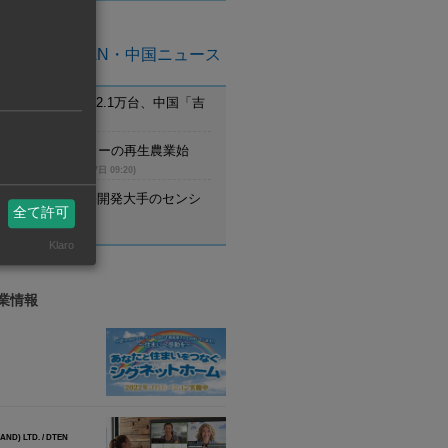
亜州ASEAN・中国ニュース
月のEV新車登録2.1万台、中国「吉
首位
(8月7日 09:21)
ム】UCCがコーヒーの再生農業始
調達先と提携
(8月7日 09:20)
野村不動産、住宅開発大手のセンシ
全て許可
設立
(8月7日 09:20)
Klaro
業情報
ND) LTD. / DTEN