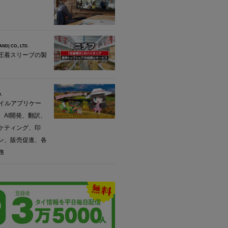
AND) CO., LTD.
圧着スリーブの製
.
バイルアプリケー
、AI開発、翻訳、
ケティング、印
ン、販売促進、各
務