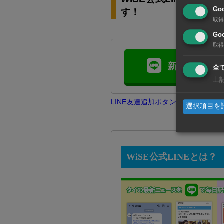
Go
す！
取得
Goo
取得
新規友達追加
全
上
LINE友達追加ボタンで問題が発
選択項目を
WiSE公式LINEとは？