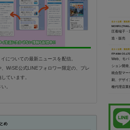
在タイ企業・製造業
NICHIFU (THAIL
圧着端子・
造・販売
在タイ企業・製造業
ITP ASIA CO.,LTD
日タイについての最新ニュースを配信。
Web、モ
ション開発
、WiSE公式LINEフォロワー限定の、プレ
統合型マー
施しています。
刷、デザイ
さい。
種代理店業
とめ