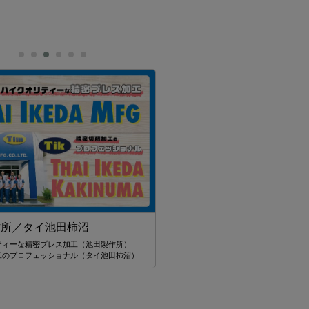
作所／タイ池田柿沼
ティーな精密プレス加工（池田製作所）
工のプロフェッショナル（タイ池田柿沼）
JTA(THAILAND)CO.,LTD
JTA(THAILAND)CO.,LTDの「ツアー