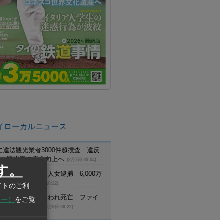
イローカルニュース
に違法観光業者3000件超捜査 違反
摘発、観光客の安全向上へ
(8月7日 09:04)
す。
でスウェーデン人女逮捕 6,000万
詐欺に関与
(8月6日 16:22)
イトのご利
員が野生トラに襲われ死亡 ファイ
シー）
をご覧
生生物保護区で
(8月6日 09:22)