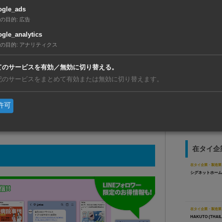
ogle_ads
の目的
:
広告
gle_analytics
の目的
:
アナリティクス
【タイ】7
既に友達登録済の方はこ
利」が初
てのサービスを有効／無効に切り替える。
ちら
【ベトナ
記のサービスをまとめて有効または無効に切り替えます。
動、現地
【タイ】
生する場合、こちらからご報告下さい。
許可
リと合弁
在タイ企
在タイ企業・製造業
シグネットホーム
在タイ企業・製造業
HAKUTO (THAILA