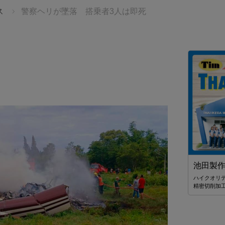
ス
警察ヘリが墜落 搭乗者3人は即死
JTBタイランド✨2027年の始まりを、
幻想的なチェンマイで迎えませんか。
池田製
う？
無数のランタンと華やかな花火が夜空を彩る、感動の
は？
ハイクオリ
「コムローイ・カウントダウン2027」🎆 JTBタイランド
精密切削加
では、12月30日発3泊4日入場券付きパッケージツアーを
ご用意しました。 ✈️航空券＋ホテル＋イベント入場券＋
送迎付き 🇯🇵安心の日本語ガイドサポート付き 💫
28,900バーツ〜