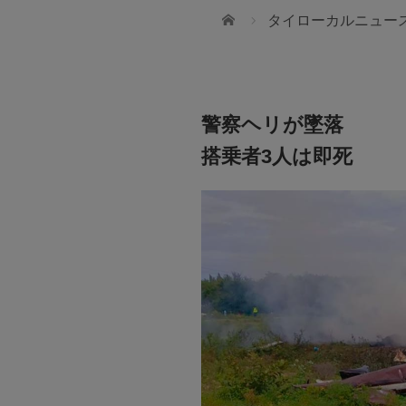
ホーム
タイローカルニュー
警察ヘリが墜落
搭乗者3人は即死
110Financial
帰国後、後悔しないために
ws International School
タイにいるうちにできることってなんだろ
t 107
海外居住ステータスを活かした資産運用と
ダーを目指せるような
る人間を育てていきたい