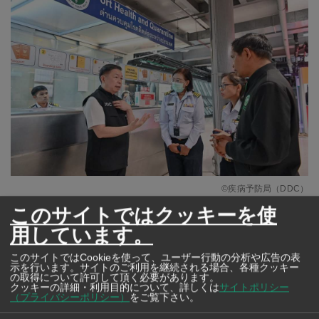
©疾病予防局（DDC）
このサイトではクッキーを使
5月12日、タイ保健省疾病予防局（DDC）は、南米13カ
用しています。
国からの入国者を対象にハンタウイルスの検疫を強化し
このサイトではCookieを使って、ユーザー行動の分析や広告の表
た措置について、全国74カ所の国際検問所（空港17カ
示を行います。サイトのご利用を継続される場合、各種クッキー
の取得について許可して頂く必要があります。
クッキーの詳細・利用目的について、詳しくは
サイトポリシー
所・港湾18カ所・陸路39カ所）での監視体制を格上げし
（プライバシーポリシー）
をご覧下さい。
たと発表。