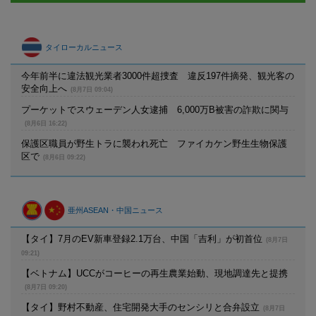
タイローカルニュース
今年前半に違法観光業者3000件超捜査 違反197件摘発、観光客の
安全向上へ
(8月7日 09:04)
プーケットでスウェーデン人女逮捕 6,000万B被害の詐欺に関与
(8月6日 16:22)
保護区職員が野生トラに襲われ死亡 ファイカケン野生生物保護
区で
(8月6日 09:22)
亜州ASEAN・中国ニュース
【タイ】7月のEV新車登録2.1万台、中国「吉利」が初首位
(8月7日
09:21)
【ベトナム】UCCがコーヒーの再生農業始動、現地調達先と提携
(8月7日 09:20)
【タイ】野村不動産、住宅開発大手のセンシリと合弁設立
(8月7日