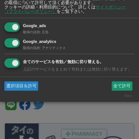
地方公務員試験で大規模な不正を
ナタを手に教師を追い回した9歳の
の取得について許可して頂く必要があります。
クッキーの詳細・利用目的について、詳しくは
サイトポリシー
摘発 答案修正の裏金、総額45億
児童 学校で起きた事件が問いか
（プライバシーポリシー）
をご覧下さい。
Bに及ぶ
けたもの
Google_ads
取得の目的
:
広告
Google_analytics
取得の目的
:
アナリティクス
高齢女性を襲ったひったくり犯に
猛反撃 素手で立ち向かった「三
全てのサービスを有効／無効に切り替える。
女傑」の勇姿が話題に
上記のサービスをまとめて有効または無効に切り替えます。
選択項目を許可
全て許可
SNSで毎日ニュースを配信中！
Klaro