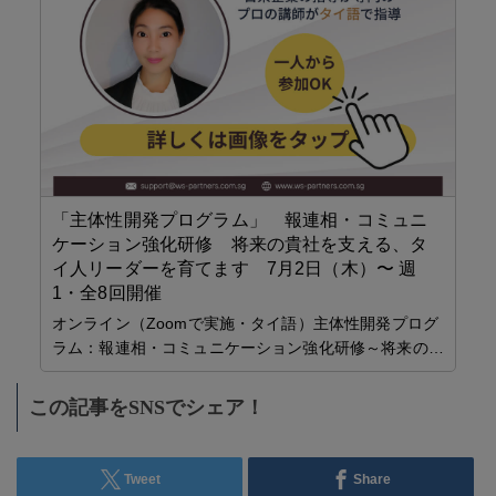
登録
ス
タ
…
D
「主体性開発プログラム」 報連相・コミュニ
ナ
ケーション強化研修 将来の貴社を支える、タ
I
イ人リーダーを育てます 7月2日（木）〜 週
1・全8回開催
オンライン（Zoomで実施・タイ語）主体性開発プログ
ラム：報連相・コミュニケーション強化研修～将来の…
この記事をSNSでシェア！
Tweet
Share