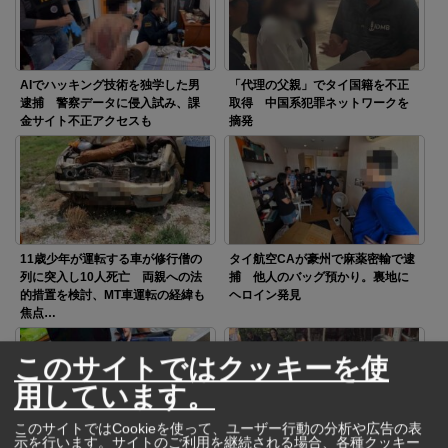
AIでハッキング技術を独学した男
「代理の父親」でタイ国籍を不正
逮捕 警察データに侵入試み、課
取得 中国系犯罪ネットワークを
金サイト不正アクセスも
摘発
11歳少年が運転する車が修行僧の
タイ航空CAが豪州で麻薬密輸で逮
列に突入し10人死亡 両親への法
捕 他人のバッグ預かり。裏地に
的措置を検討、MT車運転の経緯も
ヘロイン発見
焦点…
このサイトではクッキーを使
用しています。
このサイトではCookieを使って、ユーザー行動の分析や広告の表
示を行います。サイトのご利用を継続される場合、各種クッキー