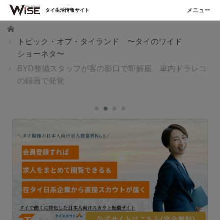
タイ生活情報サイト
ホーム
トピック・オブ・タイランド 〜タイのワイド
ショーネタ〜
BYD整備スタッフが客の影口で即解雇 車内ドラレコ
の録画で発覚