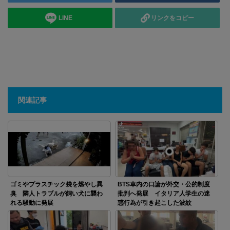
LINE
リンクをコピー
関連記事
ゴミやプラスチック袋を燃やし異
BTS車内の口論が外交・公的制度
臭 隣人トラブルが飼い犬に襲わ
批判へ発展 イタリア人学生の迷
れる騒動に発展
惑行為が引き起こした波紋