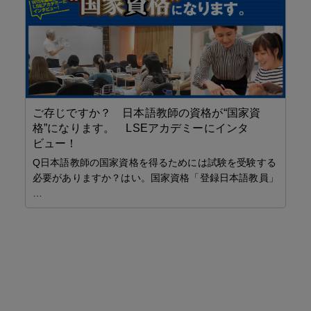
ご存じですか？ 日本語教師の資格が“国家資
格”になります。 LSEアカデミーにインタ
対
ビュー！
Q日本語教師の国家資格を得るためには試験を受験する
通う
必要がありますか？はい。国家資格「登録日本語教員」
…
「
ケ
イ
1
オ
ラ