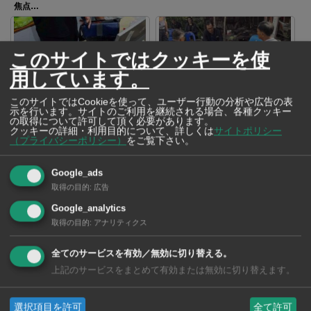
焦点…
このサイトではクッキーを使
用しています。
このサイトではCookieを使って、ユーザー行動の分析や広告の表
地方公務員試験で大規模な不正を
ナタを手に教師を追い回した9歳の
示を行います。サイトのご利用を継続される場合、各種クッキー
摘発 答案修正の裏金、総額45億
児童 学校で起きた事件が問いか
の取得について許可して頂く必要があります。
Bに及ぶ
けたもの
クッキーの詳細・利用目的について、詳しくは
サイトポリシー
（プライバシーポリシー）
をご覧下さい。
Google_ads
取得の目的
:
広告
Google_analytics
高齢女性を襲ったひったくり犯に
取得の目的
:
アナリティクス
猛反撃 素手で立ち向かった「三
女傑」の勇姿が話題に
全てのサービスを有効／無効に切り替える。
上記のサービスをまとめて有効または無効に切り替えます。
SNSで毎日ニュースを配信中！
選択項目を許可
全て許可