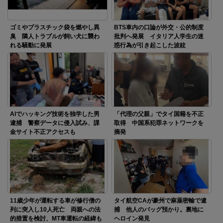
ゴミやプラスチック袋を燃やし異
BTS車内の口論が外交・公的制度
臭 隣人トラブルが飼い犬に襲わ
批判へ発展 イタリア人学生の迷
れる騒動に発展
惑行為が引き起こした波紋
AIでハッキング技術を独学した男
「代理の父親」でタイ国籍を不正
逮捕 警察データに侵入試み、課
取得 中国系犯罪ネットワークを
金サイト不正アクセスも
摘発
11歳少年が運転する車が修行僧の
タイ航空CAが豪州で麻薬密輸で逮
列に突入し10人死亡 両親への法
捕 他人のバッグ預かり。裏地に
的措置を検討、MT車運転の経緯も
ヘロイン発見