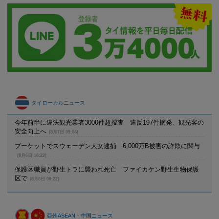
タイローカルニュース
今年前半に違法観光業者3000件超捜査 違反197件摘発、観光客の
安全向上へ
(8月7日 09:04)
プーケットでスウェーデン人女逮捕 6,000万B被害の詐欺に関与
(8月6日 16:22)
保護区職員が野生トラに襲われ死亡 ファイカケン野生生物保護
区で
(8月6日 09:22)
亜州ASEAN・中国ニュース