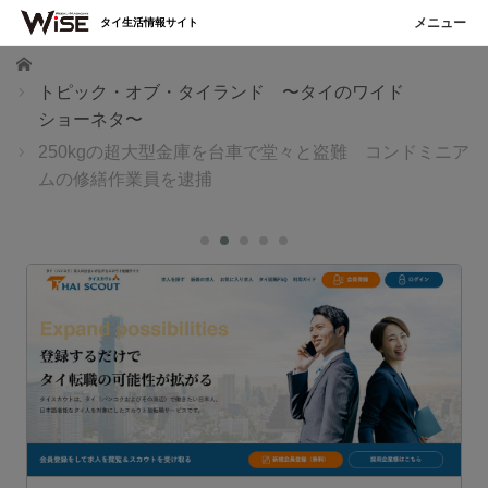
タイ生活情報サイト
ホーム
トピック・オブ・タイランド 〜タイのワイド
ショーネタ〜
250kgの超大型金庫を台車で堂々と盗難 コンドミニア
ムの修繕作業員を逮捕